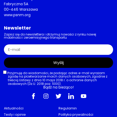
etatów mniej?
27/06/2026
AKTUALNOŚCI
,
GEELY
,
OSOBOWE
,
POJAZDY
,
POLSKA
,
RYNEK
Brytyjska legenda nad Wisłą
Lotus oficjalnie wjeżdża do Polski.
Ponad 950 KM za ponad 500 tys.
złotych
26/06/2026
AKTUALNOŚCI
,
DROGI
Infrastruktura drogowa
A2 otwiera Podlasie na Polskę. Biała
Podlaska w godzinę od Warszawy