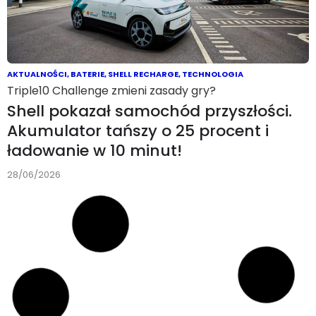
AKTUALNOŚCI
,
BATERIE
,
SHELL RECHARGE
,
TECHNOLOGIA
Triple10 Challenge zmieni zasady gry?
Shell pokazał samochód przyszłości.
Akumulator tańszy o 25 procent i
ładowanie w 10 minut!
28/06/2026
AKTUALNOŚCI
,
BIZNES
,
EUROPA
,
RYNEK
Nowa faza transformacji napędowej
Analiza CAM: Elektromobilność
przyspiesza w Europie. Do końca maja
klienci kupili 1,25 mln pełnych