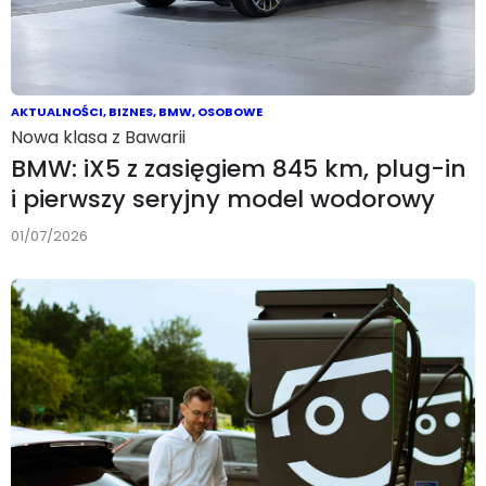
AKTUALNOŚCI
,
BIZNES
,
BMW
,
OSOBOWE
Nowa klasa z Bawarii
BMW: iX5 z zasięgiem 845 km, plug-in
i pierwszy seryjny model wodorowy
01/07/2026