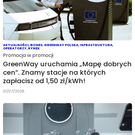
AKTUALNOŚCI
,
BIZNES
,
GREENWAY POLSKA
,
INFRASTRUKTURA
,
OPERATORZY
,
RYNEK
Promocja w promocji
GreenWay uruchamia „Mapę dobrych
cen”. Znamy stacje na których
zapłacisz od 1,50 zł/kWh!
01/07/2026