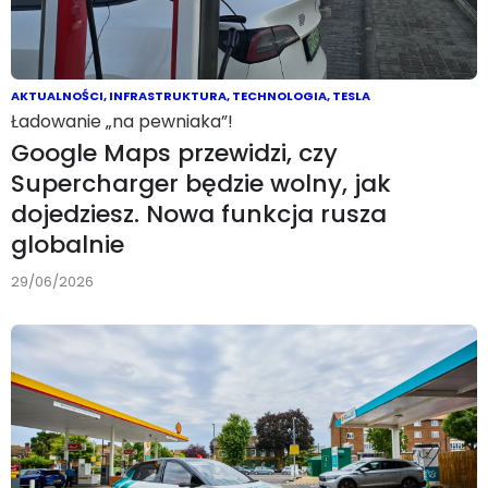
AKTUALNOŚCI
,
INFRASTRUKTURA
,
TECHNOLOGIA
,
TESLA
Ładowanie „na pewniaka”!
Google Maps przewidzi, czy
Supercharger będzie wolny, jak
dojedziesz. Nowa funkcja rusza
globalnie
29/06/2026