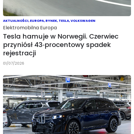
AKTUALNOŚCI
,
EUROPA
,
RYNEK
,
TESLA
,
VOLKSWAGEN
Elektromobilna Europa
Tesla hamuje w Norwegii. Czerwiec
przyniósł 43‑procentowy spadek
rejestracji
01/07/2026