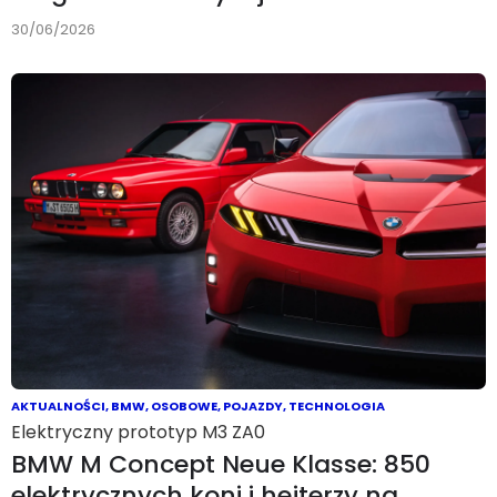
30/06/2026
AKTUALNOŚCI
,
BMW
,
OSOBOWE
,
POJAZDY
,
TECHNOLOGIA
Elektryczny prototyp M3 ZA0
BMW M Concept Neue Klasse: 850
elektrycznych koni i hejterzy na