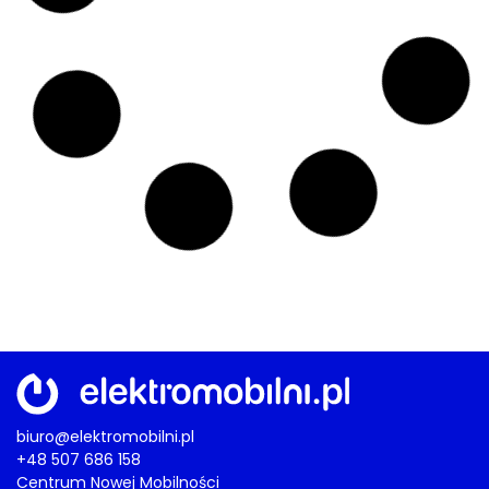
elektryków
28/06/2026
AKTUALNOŚCI
,
BIZNES
,
OSOBOWE
,
RYNEK
Elektromobilny rynek
448 tysięcy wyeksportowanych EV w
maju. Azja napędza boom na chińskie
auta
27/06/2026
AKTUALNOŚCI
,
BIZNES
,
RYNEK
,
VOLKSWAGEN
Wolfsburg szuka oszczędności
Volkswagen szykuje gigantyczną
redukcję zatrudnienia. 100 tysięcy