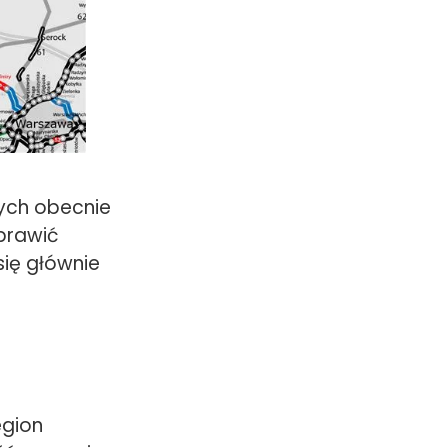
nych obecnie
prawić
się głównie
egion