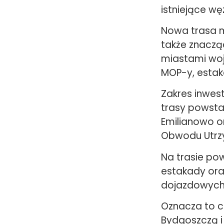
istniejące w
Nowa trasa m
także znaczą
miastami wo
MOP-y, estaka
Zakres inwest
trasy powsta
Emilianowo o
Obwodu Utrz
Na trasie pow
estakady ora
dojazdowych, 
Oznacza to c
Bydgoszczą i 