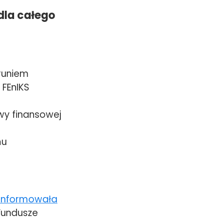
dla całego
runiem
 FEnIKS
wy finansowej
mu
oinformowała
Fundusze