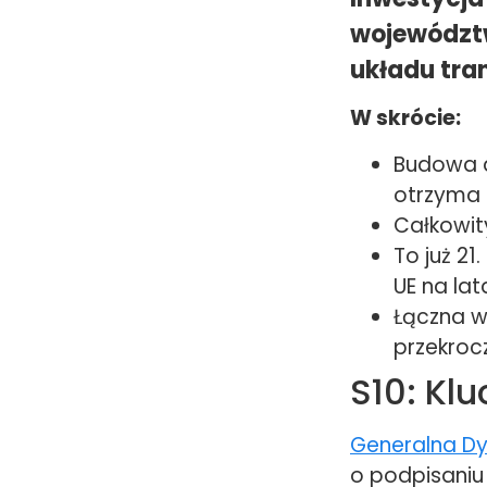
województw
układu tra
W skrócie:
Budowa d
otrzyma 
Całkowity
To już 2
UE na la
Łączna w
przekrocz
S10: Kl
Generalna Dy
o podpisaniu