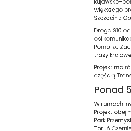
kujawsko-pom
większego pr
Szczecin z O
Droga S10 od
osi komunika
Pomorza Zach
trasy krajowe
Projekt ma r
częścią Trans
Ponad 5
W ramach inw
Projekt obe
Park Przemys
Toruń Czerni