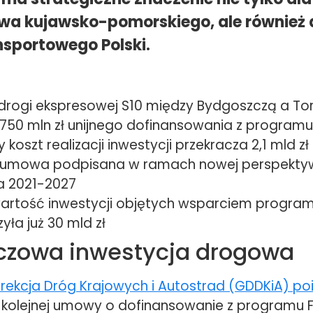
a kujawsko-pomorskiego, ale również 
nsportowego Polski.
rogi ekspresowej S10 między Bydgoszczą a To
750 mln zł unijnego dofinansowania z programu
 koszt realizacji inwestycji przekracza 2,1 mld zł
1. umowa podpisana w ramach nowej perspekty
ta 2021-2027
artość inwestycji objętych wsparciem progra
yła już 30 mld zł
uczowa inwestycja drogowa
rekcja Dróg Krajowych i Autostrad (GDDKiA) p
 kolejnej umowy o dofinansowanie z programu 