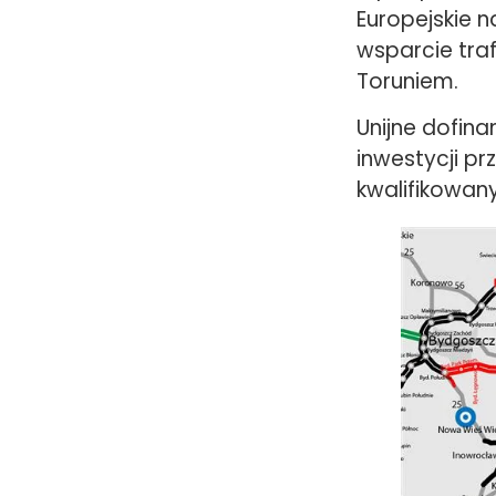
Europejskie n
wsparcie tra
Toruniem.
Unijne dofina
inwestycji p
kwalifikowan