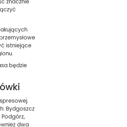
ść znacznie
łączyć
rakujących
e przemysłowe
ć istniejące
ionu.
asa będzie
sówki
spresowej.
h: Bydgoszcz
 Podgórz,
również dwa