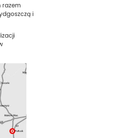
ym razem
ydgoszczą i
izacji
ów