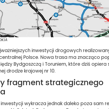
DKiA
ajważniejszych inwestycji drogowych realizowa
entralnej Polsce. Nowa trasa ma znacząco po
ędzy Bydgoszczą i Toruniem, które dziś opiera 
ej drodze krajowej nr 10.
y fragment strategicznego
za
j inwestycji wykracza jednak daleko poza sam r