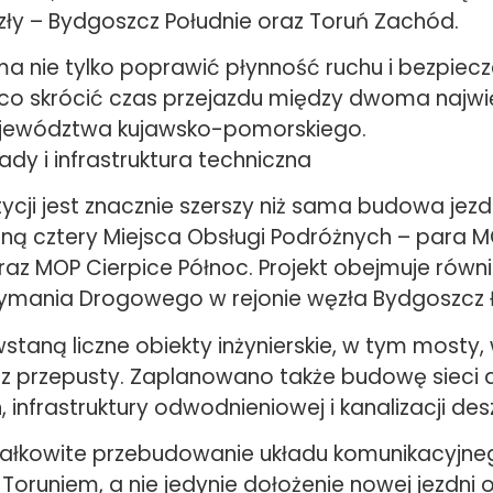
ęzły – Bydgoszcz Południe oraz Toruń Zachód.
a nie tylko poprawić płynność ruchu i bezpiecz
co skrócić czas przejazdu między dwoma najwi
jewództwa kujawsko-pomorskiego.
dy i infrastruktura techniczna
ycji jest znacznie szerszy niż sama budowa jezd
ną cztery Miejsca Obsługi Podróżnych – para 
raz MOP Cierpice Północ. Projekt obejmuje rów
ymania Drogowego w rejonie węzła Bydgoszcz
staną liczne obiekty inżynierskie, w tym mosty,
z przepusty. Zaplanowano także budowę sieci 
infrastruktury odwodnieniowej i kanalizacji des
ałkowite przebudowanie układu komunikacyjn
Toruniem, a nie jedynie dołożenie nowej jezdni 