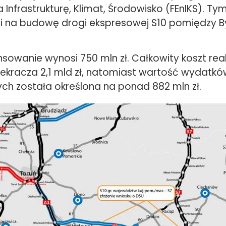
a Infrastrukturę, Klimat, Środowisko (FEnIKS). T
fi na budowę drogi ekspresowej S10 pomiędzy B
nsowanie wynosi 750 mln zł. Całkowity koszt real
rzekracza 2,1 mld zł, natomiast wartość wydatk
ych została określona na ponad 882 mln zł.