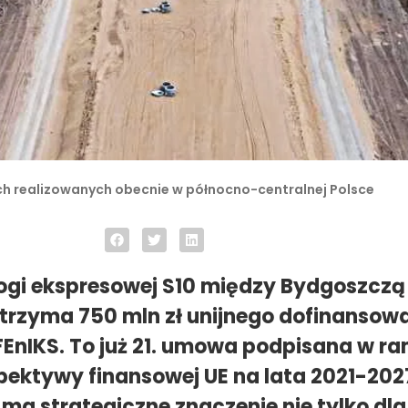
ch realizowanych obecnie w północno-centralnej Polsce
gi ekspresowej S10 między Bydgoszczą
trzyma 750 mln zł unijnego dofinansowa
EnIKS. To już 21. umowa podpisana w r
pektywy finansowej UE na lata 2021-202
ma strategiczne znaczenie nie tylko dla