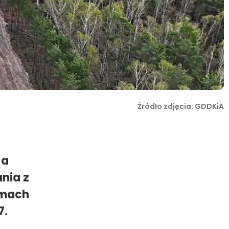
Źródło zdjęcia: GDDKiA
 a
nia z
amach
7.