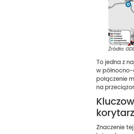
Źródło: GD
To jedna z n
w północno-c
połączenie mi
na przeciążon
Kluczow
korytar
Znaczenie te