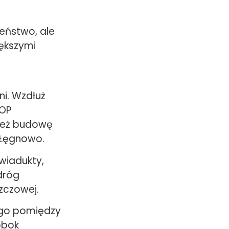
eństwo, ale
ększymi
ni. Wzdłuż
MOP
nież budowę
 Łęgnowo.
 wiadukty,
dróg
zczowej.
ego pomiędzy
obok