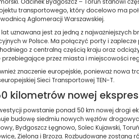
orski. Odcinek Bydgoszcz – Toruń stanowi czę
ojektu transportowego, który docelowo ma po
bwodnicą Aglomeracji Warszawskiej.
 lat uznawana jest za jedną z najważniejszych b
cyjnych w Polsce. Ma połączyć porty i zaplecz
odniego z centralną częścią kraju oraz odciąży
 przebiegające przez miasta i miejscowości reg
ównież znaczenie europejskie, ponieważ nowa tr
europejskiej Sieci Transportowej TEN-T.
0 kilometrów nowej ekspre
estycji powstanie ponad 50 km nowej drogi ek
jmuje budowę siedmiu nowych węzłów drogowyc
łowy, Bydgoszcz Łęgnowo, Solec Kujawski, Toruń
ewice, Zielona i Brzoza. Rozbudowane zostaną 