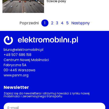
trzecie pasy
Poprzedni
1
2
3
4
5
Następny
biuro@elektromobilni.pl
+48 507 686 158
Centrum Nowej Mobilności
Fabryczna 5A
00-446 Warszawa
www.psnm.org
Newsletter
Zapisz się do newslettera i otrzymuj nowości z rynku nowej
mobilności i zeroemisyjnego transportu