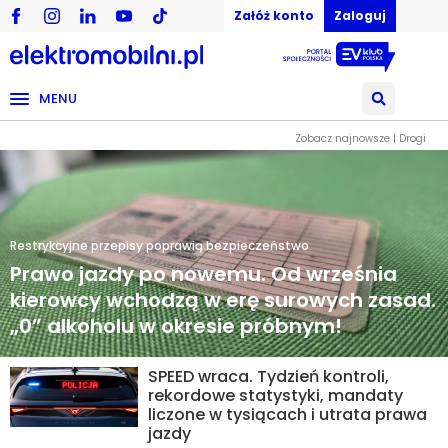
Załóż konto
Zaloguj
MENU
Zobacz najnowsze | Drogi
Restrykcyjne przepisy poprawią bezpieczeństwo
Prawo jazdy po nowemu. Od września
kierowcy wchodzą w erę surowych zasad.
„0” alkoholu w okresie próbnym!
SPEED wraca. Tydzień kontroli,
rekordowe statystyki, mandaty
liczone w tysiącach i utrata prawa
jazdy