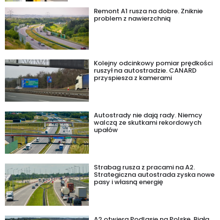
Remont A1 rusza na dobre. Zniknie
problem z nawierzchnią
Kolejny odcinkowy pomiar prędkości
ruszył na autostradzie. CANARD
przyspiesza z kamerami
Autostrady nie dają rady. Niemcy
walczą ze skutkami rekordowych
upałów
Strabag rusza z pracami na A2.
Strategiczna autostrada zyska nowe
pasy i własną energię
A2 otwiera Podlasie na Polskę. Biała