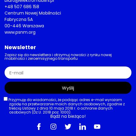
biuro@elektromobilni.pl
+48 507 686 158
Centrum Nowej Mobilności
Fabryczna 5A
00-446 Warszawa
www.psnm.org
Newsletter
Zapisz się do newslettera i otrzymuj nowości z rynku nowej
mobilności i zeroemisyjnego transportu
Wyślij
Przyjmuję do wiadomości, że podając adres e-mail wyrażam
zgodę na przetwarzanie moich danych osobowych, zgodnie z
treścią Ustawy z dnia 10 maja 2018 r. o ochronie danych
osobowych (Dz.U. 2018 poz. 1000).
Bądź na bieżąco!