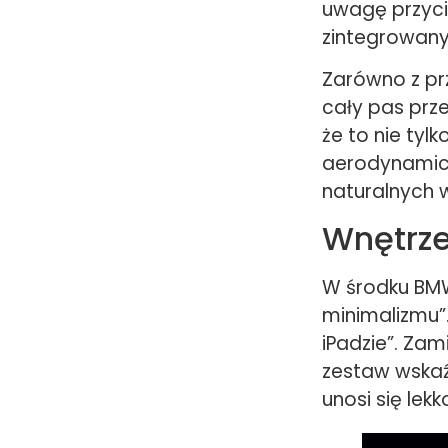
uwagę przyci
zintegrowany 
Zarówno z prz
cały pas prze
że to nie tyl
aerodynamicz
naturalnych w
Wnętrze
W środku BMW
minimalizmu”.
iPadzie”. Zam
zestaw wskaź
unosi się le