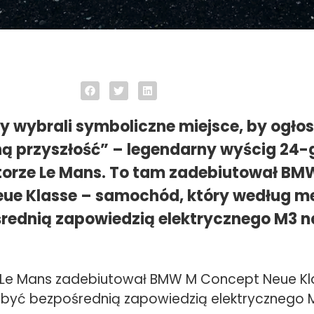
 wybrali symboliczne miejsce, by ogłos
ną przyszłość” – legendarny wyścig 24-
torze Le Mans. To tam zadebiutował BM
ue Klasse – samochód, który według 
rednią zapowiedzią elektrycznego M3 na
 Le Mans zadebiutował BMW M Concept Neue Kl
być bezpośrednią zapowiedzią elektrycznego 