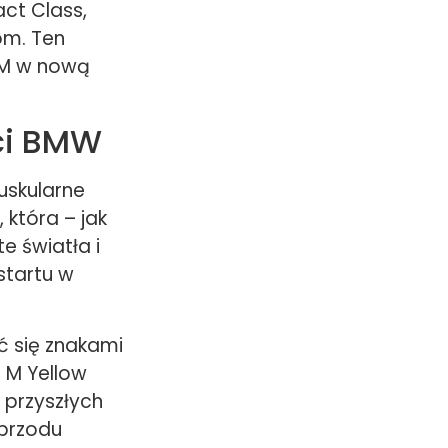
ct Class,
om. Ten
W M w nową
aci BMW
uskularne
 która – jak
e światła i
startu w
 się znakami
 M Yellow
ą przyszłych
 przodu