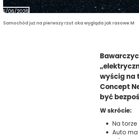
15/06/2026
Samochód już na pierwszy rzut oka wygląda jak rasowe M
Bawarczycy
„elektrycz
wyścig na 
Concept Ne
być bezpoś
W skrócie:
Na torze
Auto ma 