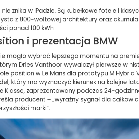
nie znika w iPadzie. Są kubełkowe fotele i klasy
zysta z 800-woltowej architektury oraz akumula
ści ponad 100 kWh
sition i prezentacja BMW
ie mogło wybrać lepszego momentu na premie
tórym Dries Vanthoor wywalczył pierwsze w his
ole position w Le Mans dla prototypu M Hybrid 
del, który ma wyznaczyć kierunek na kolejne la
 Klasse, zaprezentowany podczas 24-godzinne
reśla producent – „wyraźny sygnał dla całkowic
rzyszłości marki”.