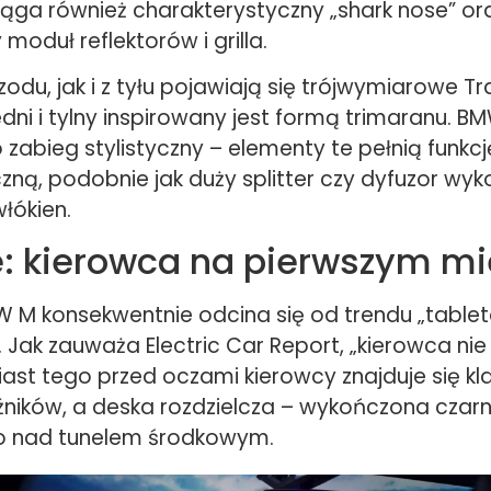
ąga również charakterystyczny „shark nose” or
moduł reflektorów i grilla.
odu, jak i z tyłu pojawiają się trójwymiarowe Tra
dni i tylny inspirowany jest formą trimaranu. B
ko zabieg stylistyczny – elementy te pełnią funkcj
ną, podobnie jak duży splitter czy dyfuzor wyk
łókien.
: kierowca na pierwszym mi
 M konsekwentnie odcina się od trendu „tabl
 Jak zauważa Electric Car Report, „kierowca nie
iast tego przed oczami kierowcy znajduje się k
ników, a deska rozdzielcza – wykończona czarn
kko nad tunelem środkowym.