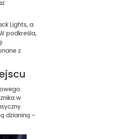
az
ck Lights, a
MW podkreśla,
ę
onane z
ejscu
etowego
 znika w
lasyczny
ą dzianiną –