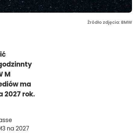
Źródło zdjęcia: BMW
ić
godzinnty
W M
mediów ma
 2027 rok.
asse
M3 na 2027