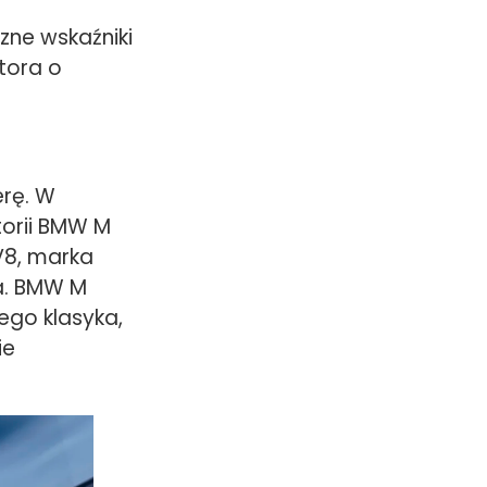
czne wskaźniki
tora o
rę. W
torii BMW M
V8, marka
ta. BMW M
go klasyka,
ie