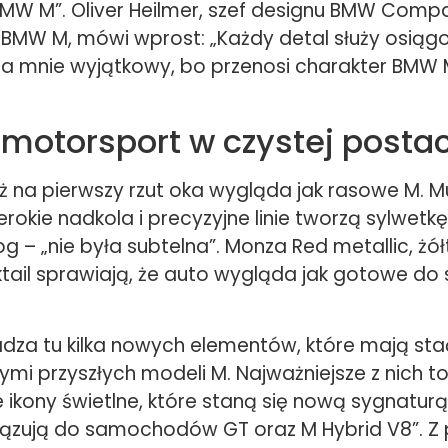
 BMW M”. Oliver Heilmer, szef designu BMW Compa
i BMW M, mówi wprost: „Każdy detal służy osiąg
 dla mnie wyjątkowy, bo przenosi charakter BM
 motorsport w czystej post
 na pierwszy rzut oka wygląda jak rasowe M. M
erokie nadkola i precyzyjne linie tworzą sylwetkę,
g – „nie była subtelna”. Monza Red metallic, żółt
tail sprawiają, że auto wygląda jak gotowe do 
a tu kilka nowych elementów, które mają stać
mi przyszłych modeli M. Najważniejsze z nich to
te ikony świetlne, które staną się nową sygnatur
ązują do samochodów GT oraz M Hybrid V8”. Z