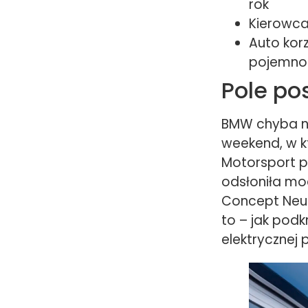
rok
Kierowca 
Auto kor
pojemno
Pole po
BMW chyba n
weekend, w k
Motorsport p
odsłoniła mo
Concept Neue
to – jak podk
elektrycznej p