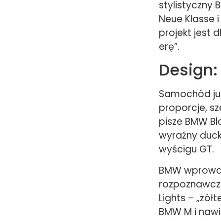
stylistyczny
Neue Klasse 
projekt jest
erę”.
Design:
Samochód już
proporcje, sz
pisze BMW Blo
wyraźny duck
wyścigu GT.
BMW wprowadz
rozpoznawczy
Lights – „żół
BMW M i nawi