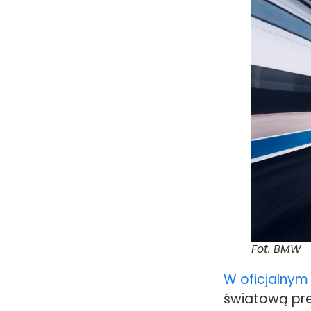
Fot. BMW
W oficjalnym
światową prem