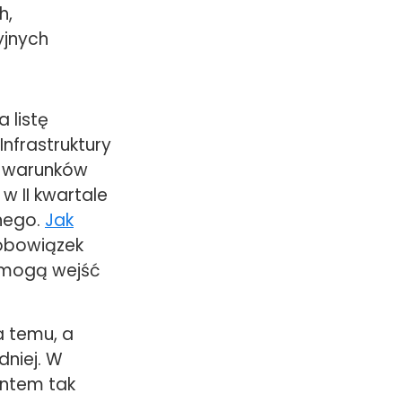
h,
yjnych
 listę
nfrastruktury
o warunków
w II kwartale
jnego.
Jak
 obowiązek
 mogą wejść
a temu, a
dniej. W
entem tak