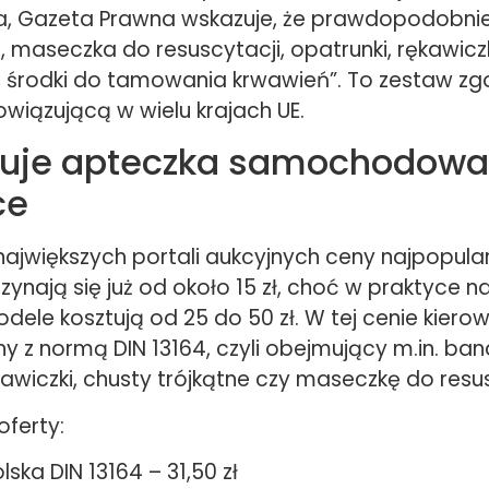
, Gazeta Prawna wskazuje, że prawdopodobnie
, maseczka do resuscytacji, opatrunki, rękawicz
 środki do tamowania krwawień”. To zestaw z
owiązującą w wielu krajach UE.
ztuje apteczka samochodowa
ce
największych portali aukcyjnych ceny najpopular
ynają się już od około 15 zł, choć w praktyce na
ele kosztują od 25 do 50 zł. W tej cenie kiero
y z normą DIN 13164, czyli obejmujący m.in. ban
kawiczki, chusty trójkątne czy maseczkę do resus
oferty:
lska DIN 13164 – 31,50 zł