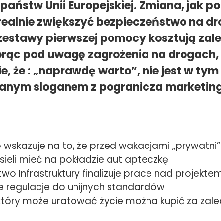
państw Unii Europejskiej. Zmiana, jak p
 realnie zwiększyć bezpieczeństwo na d
zestawy pierwszej pomocy kosztują zale
iorąc pod uwagę zagrożenia na drogach,
ie, że : „naprawdę warto”, nie jest w t
ranym sloganem z pogranicza marketing
 wskazuje na to, że przed wakacjami „prywatni”
ieli mieć na pokładzie aut apteczkę
two Infrastruktury finalizuje prace nad projektem
e regulacje do unijnych standardów
który może uratować życie można kupić za zale