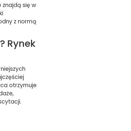
 znajdą się w
ki
godny z normą
? Rynek
niejszych
jczęściej
wca otrzymuje
daże,
cytacji.