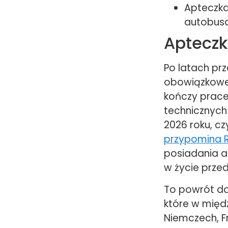
Apteczka
autobusa
Apteczk
Po latach pr
obowiązkoweg
kończy prace
technicznych
2026 roku, c
przypomina 
posiadania 
w życie prze
To powrót do
które w międ
Niemczech, Fr