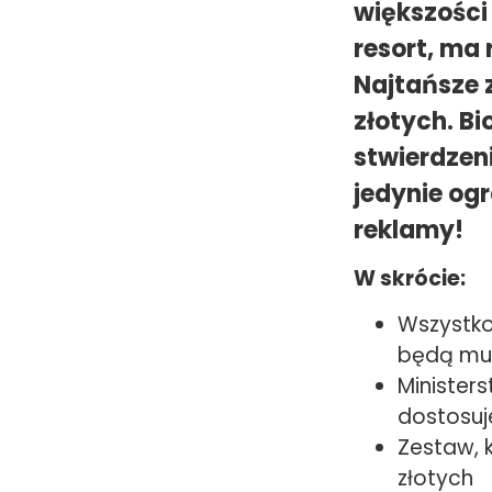
większości 
resort, ma
Najtańsze 
złotych. B
stwierdzen
jedynie og
reklamy!
W skrócie:
Wszystko
będą mus
Ministers
dostosuj
Zestaw, 
złotych