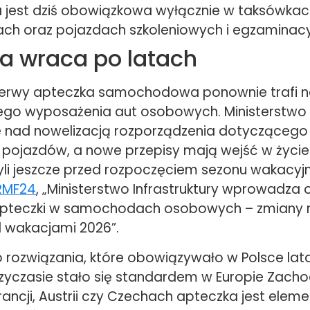
 jest dziś obowiązkowa wyłącznie w taksówkac
ch oraz pojazdach szkoleniowych i egzaminac
a wraca po latach
zerwy apteczka samochodowa ponownie trafi na
o wyposażenia aut osobowych. Ministerstwo I
 nad nowelizacją rozporządzenia dotycząceg
 pojazdów, a nowe przepisy mają wejść w życie 
zyli jeszcze przed rozpoczęciem sezonu wakacy
RMF24
, „Ministerstwo Infrastruktury wprowadza
apteczki w samochodach osobowych – zmiany
d wakacjami 2026”.
 rozwiązania, które obowiązywało w Polsce lat
zyczasie stało się standardem w Europie Zacho
ancji, Austrii czy Czechach apteczka jest elem