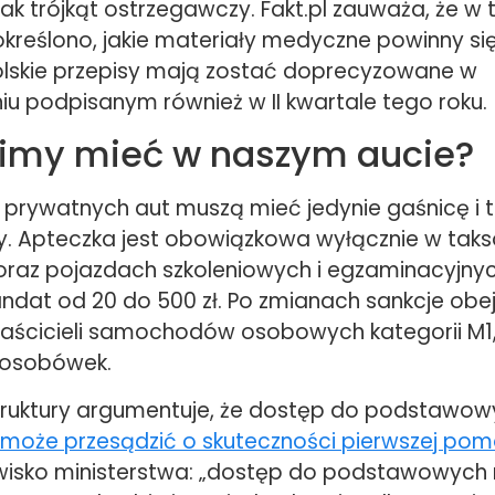
ak trójkąt ostrzegawczy. Fakt.pl zauważa, że w 
określono, jakie materiały medyczne powinny się
polskie przepisy mają zostać doprecyzowane w
iu podpisanym również w II kwartale tego roku.
imy mieć w naszym aucie?
 prywatnych aut muszą mieć jedynie gaśnicę i t
. Apteczka jest obowiązkowa wyłącznie w tak
raz pojazdach szkoleniowych i egzaminacyjnych
ndat od 20 do 500 zł. Po zmianach sankcje ob
łaścicieli samochodów osobowych kategorii M1, 
 osobówek.
struktury argumentuje, że dostęp do podstawo
może przesądzić o skuteczności pierwszej po
wisko ministerstwa: „dostęp do podstawowych