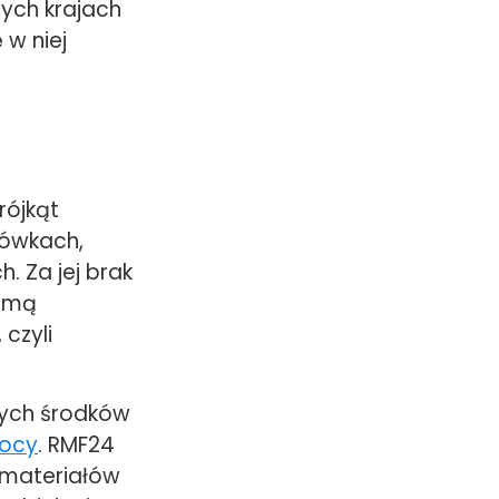
tych krajach
 w niej
rójkąt
sówkach,
. Za jej brak
ejmą
czyli
wych środków
mocy
. RMF24
 materiałów