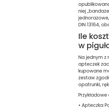
opublikowana
niej „bandaże
jednorazowe,
DIN 13164, ob
Ile kos
w piguł
Na jednym z 
apteczek zacz
kupowane mod
zestaw zgodn
opatrunki, rę
Przykładowe 
• Apteczka Po