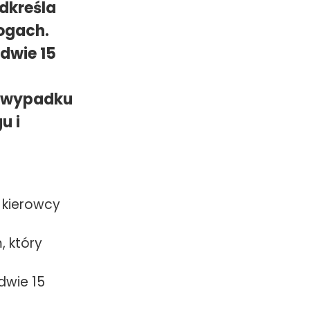
odkreśla
rogach.
dwie 15
ym wypadku
u i
 kierowcy
, który
dwie 15