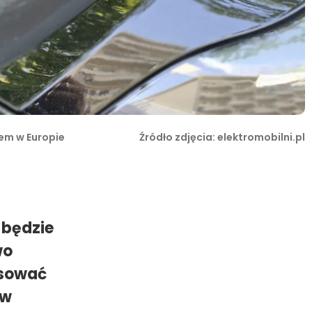
dem w Europie
Źródło zdjęcia: elektromobilni.pl
 będzie
wo
osować
 w