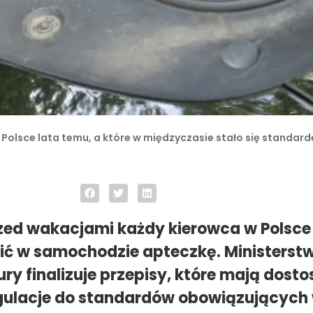
Polsce lata temu, a które w międzyczasie stało się standar
zed wakacjami każdy kierowca w Polsce
ić w samochodzie apteczkę. Ministerst
ury finalizuje przepisy, które mają dost
gulacje do standardów obowiązujących