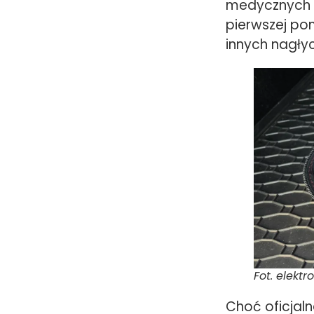
medycznych w
pierwszej po
innych nagły
Fot. elektr
Choć oficjaln