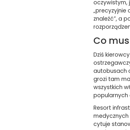
oczywistym, j
„precyzyjnie 
znaleźć”, a 
rozporządzen
Co mus
Dziś kierowcy
ostrzegawczy
autobusach o
grozi tam ma
wszystkich w
popularnych
Resort infra
medycznych
cytuje stano