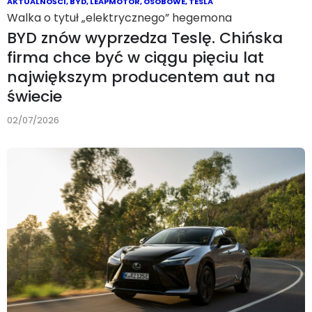
AKTUALNOŚCI
,
BYD
,
LEAPMOTOR
,
OSOBOWE
,
TESLA
Walka o tytuł „elektrycznego” hegemona
BYD znów wyprzedza Teslę. Chińska
firma chce być w ciągu pięciu lat
największym producentem aut na
świecie
02/07/2026