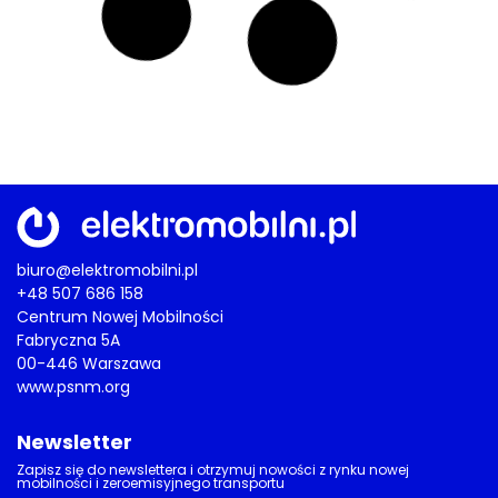
biuro@elektromobilni.pl
+48 507 686 158
Centrum Nowej Mobilności
Fabryczna 5A
00-446 Warszawa
www.psnm.org
Newsletter
Zapisz się do newslettera i otrzymuj nowości z rynku nowej
mobilności i zeroemisyjnego transportu