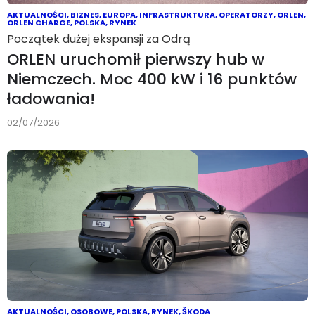
AKTUALNOŚCI
,
BIZNES
,
EUROPA
,
INFRASTRUKTURA
,
OPERATORZY
,
ORLEN
,
ORLEN CHARGE
,
POLSKA
,
RYNEK
Początek dużej ekspansji za Odrą
ORLEN uruchomił pierwszy hub w
Niemczech. Moc 400 kW i 16 punktów
ładowania!
02/07/2026
AKTUALNOŚCI
,
OSOBOWE
,
POLSKA
,
RYNEK
,
ŠKODA