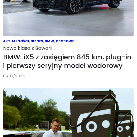
AKTUALNOŚCI
,
BIZNES
,
BMW
,
OSOBOWE
Nowa klasa z Bawarii
BMW: iX5 z zasięgiem 845 km, plug-in
i pierwszy seryjny model wodorowy
01/07/2026