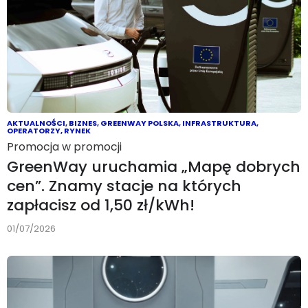
AKTUALNOŚCI
,
BIZNES
,
GREENWAY POLSKA
,
INFRASTRUKTURA
,
OPERATORZY
,
RYNEK
Promocja w promocji
GreenWay uruchamia „Mapę dobrych
cen”. Znamy stacje na których
zapłacisz od 1,50 zł/kWh!
01/07/2026