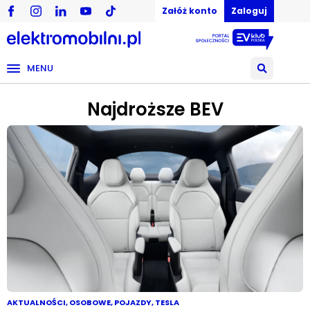
Załóż konto
Zaloguj
MENU
Najdroższe BEV
AKTUALNOŚCI
,
OSOBOWE
,
POJAZDY
,
TESLA