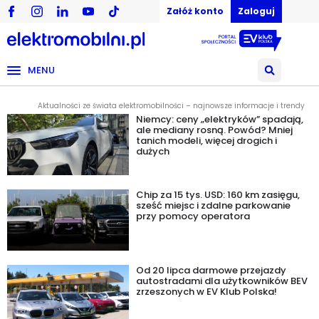
Załóż konto
Zaloguj
MENU
Aktualności ze świata elektromobilności – najnowsze informacje i trendy
Niemcy: ceny „elektryków” spadają,
ale mediany rosną. Powód? Mniej
tanich modeli, więcej drogich i
dużych
Chip za 15 tys. USD: 160 km zasięgu,
sześć miejsc i zdalne parkowanie
przy pomocy operatora
Od 20 lipca darmowe przejazdy
autostradami dla użytkowników BEV
zrzeszonych w EV Klub Polska!