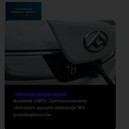
Volkswagen Financial Services
V
Badanie VWFS: Zainteresowanie
V
chińskimi autami deklaruje 19%
30
przedsiębiorców