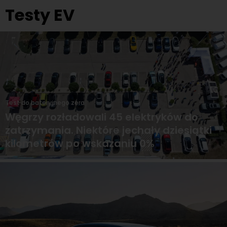
Testy EV
Test do bateryjnego zera
Węgrzy rozładowali 45 elektryków do
zatrzymania. Niektóre jechały dziesiątki
kilometrów po wskazaniu 0%