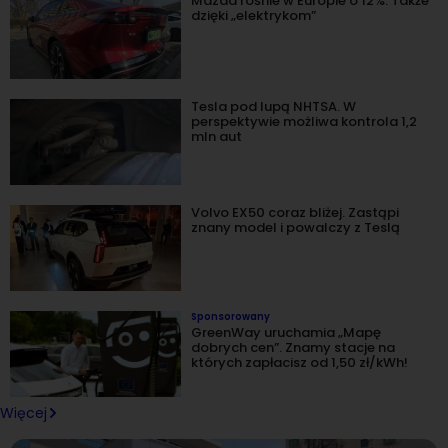
Mazda rośnie w Europie o 12%. Także
dzięki „elektrykom”
Tesla pod lupą NHTSA. W
perspektywie możliwa kontrola 1,2
mln aut
Volvo EX50 coraz bliżej. Zastąpi
znany model i powalczy z Teslą
Sponsorowany
GreenWay uruchamia „Mapę
dobrych cen”. Znamy stacje na
których zapłacisz od 1,50 zł/kWh!
Więcej