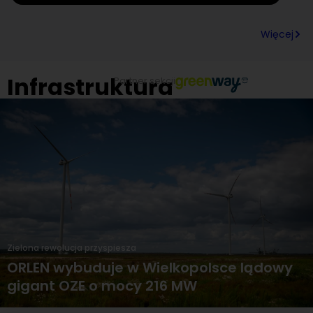
Więcej
Infrastruktura
Partner sekcji
Zielona rewolucja przyspiesza
ORLEN wybuduje w Wielkopolsce lądowy
gigant OZE o mocy 216 MW