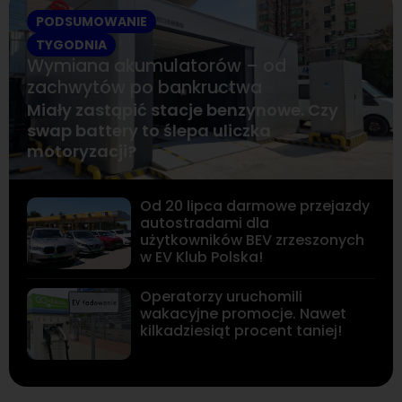
PODSUMOWANIE
TYGODNIA
Wymiana akumulatorów – od
zachwytów po bankructwa
Miały zastąpić stacje benzynowe. Czy
swap battery to ślepa uliczka
motoryzacji?
Od 20 lipca darmowe przejazdy
autostradami dla
użytkowników BEV zrzeszonych
w EV Klub Polska!
Operatorzy uruchomili
wakacyjne promocje. Nawet
kilkadziesiąt procent taniej!