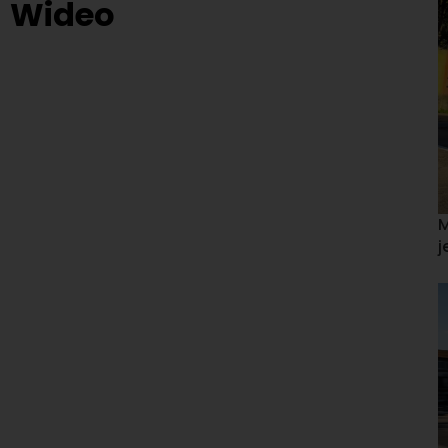
Wideo
M
j