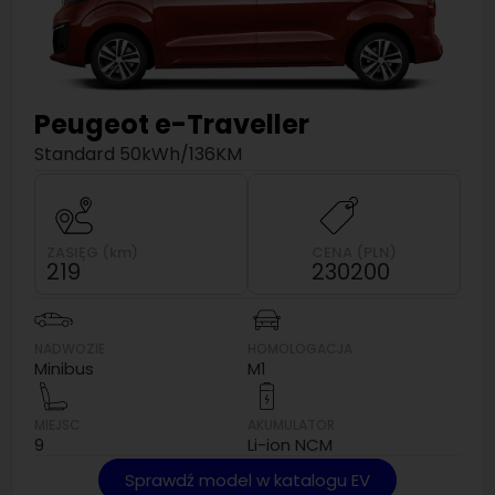
Peugeot
e-Traveller
Standard 50kWh/136KM
ZASIĘG (km)
CENA (PLN)
219
230200
NADWOZIE
HOMOLOGACJA
Minibus
M1
MIEJSC
AKUMULATOR
9
Li-ion NCM
Sprawdź model w katalogu EV