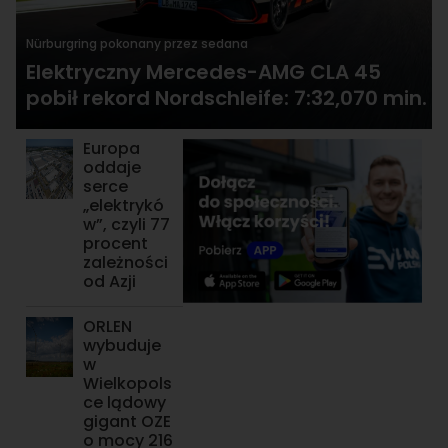
Nürburgring pokonany przez sedana
Elektryczny Mercedes-AMG CLA 45
pobił rekord Nordschleife: 7:32,070 min.
Europa
oddaje
serce
„elektrykó
w”, czyli 77
procent
zależności
od Azji
ORLEN
wybuduje
w
Wielkopols
ce lądowy
gigant OZE
o mocy 216