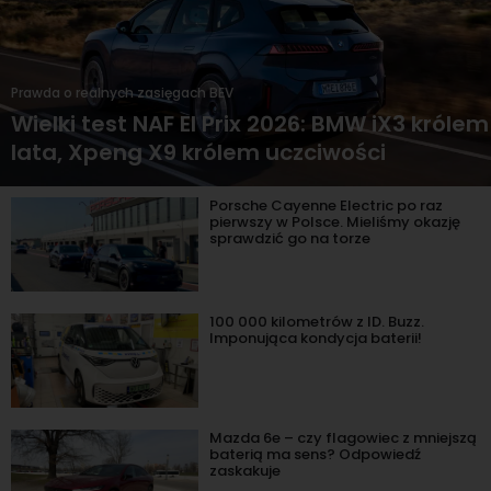
Prawda o realnych zasięgach BEV
Wielki test NAF El Prix 2026: BMW iX3 królem
lata, Xpeng X9 królem uczciwości
Porsche Cayenne Electric po raz
pierwszy w Polsce. Mieliśmy okazję
sprawdzić go na torze
100 000 kilometrów z ID. Buzz.
Imponująca kondycja baterii!
Mazda 6e – czy flagowiec z mniejszą
baterią ma sens? Odpowiedź
zaskakuje