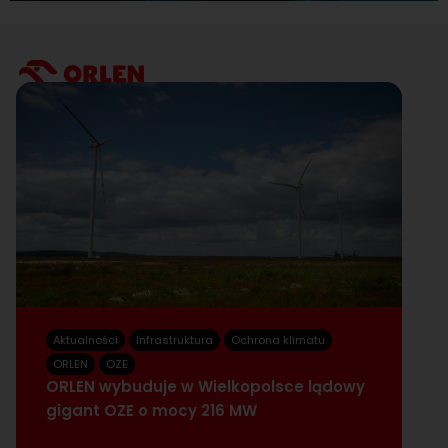
Aktualności
Infrastruktura
Ochrona klimatu
A
O
ORLEN
OZE
ORLEN wybuduje w Wielkopolsce lądowy
z
gigant OZE o mocy 216 MW
d