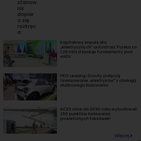
stanow
isk
dopier
o się
rozkręc
a
Kapitałowy impuls dla
„elektrycznych” autostrad. Polska za
1,26 mld zł buduje fundamenty pod
eHDV
PKO Leasing i Elocity połączą
finansowanie „elektryków” z obsługą
służbowego ładowania
ACES chce do 2030 roku wybudować
250 punktów ładowania
powietrznych taksówek!
Więcej