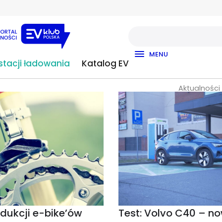
MENU
tacji ładowania
Katalog EV
Aktualności
odukcji e-bike’ów
Test: Volvo C40 – n