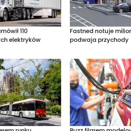
mówił 110
Fastned notuje milion 
ch elektryków
podwaja przychody
derem rynku
Buzz filarem model