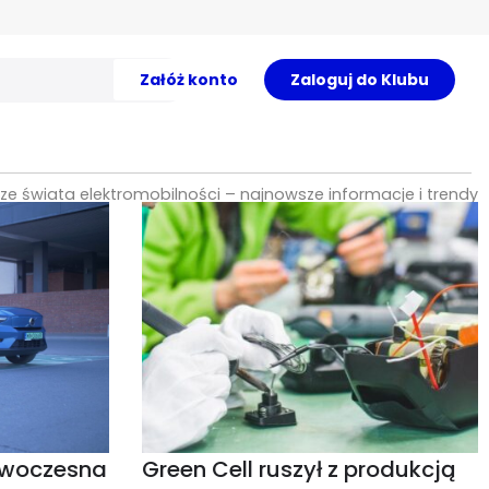
Załóż konto
Zaloguj do Klubu
 ze świata elektromobilności – najnowsze informacje i trendy
owoczesna
Green Cell ruszył z produkcją