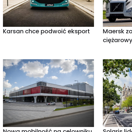
Karsan chce podwoić eksport
Maersk za
ciężarowy
Nowa mobilność na celowniku
Solaris li