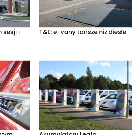
sesji i
T&E: e-vany tańsze niż diesle
owym
Akumulatory Leafa