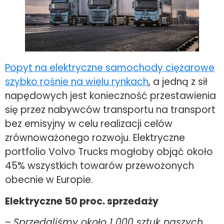
Popyt na elektryczne samochody ciężarowe
szybko rośnie na wielu rynkach
, a jedną z sił
napędowych jest konieczność przestawienia
się przez nabywców transportu na transport
bez emisyjny w celu realizacji celów
zrównoważonego rozwoju. Elektryczne
portfolio Volvo Trucks mogłoby objąć około
45% wszystkich towarów przewożonych
obecnie w Europie.
Elektryczne 50 proc. sprzedaży
–
Sprzedaliśmy około 1 000 sztuk naszych