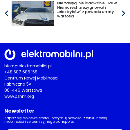
Nie zasięg, nie ładowanie. Lidl w
Niemczech zrezygnował z
„elektryków” z powodu utraty
wartości
biuro@elektromobilni.pl
+48 507 686 158
Centrum Nowej Mobilności
Fabryczna 5A
00-446 Warszawa
www.psnm.org
Newsletter
Zapisz się do newslettera i otrzymuj nowości z rynku nowej
mobilności i zeroemisyjnego transportu