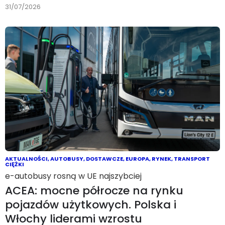
31/07/2026
AKTUALNOŚCI
,
AUTOBUSY
,
DOSTAWCZE
,
EUROPA
,
RYNEK
,
TRANSPORT
CIĘŻKI
e-autobusy rosną w UE najszybciej
ACEA: mocne półrocze na rynku
pojazdów użytkowych. Polska i
Włochy liderami wzrostu