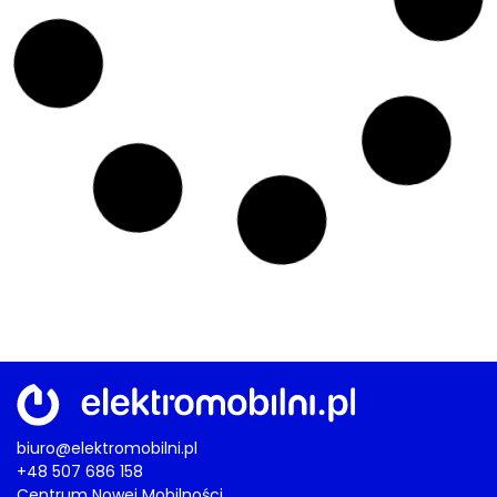
30/07/2026
AKTUALNOŚCI
Pierwsza podniebna elektryczna flota w Europie?
Loganair kupuje pięć elektrycznych
maszyn. Bezemisyjny start w 2029
roku
29/07/2026
AKTUALNOŚCI
iX5 LWB ma podbić Państwo Środka
BMW: nie dla Europy i USA, ale za to
dla Chin. Dedykowany elektryk z
zasięgiem 1000 kilometrów