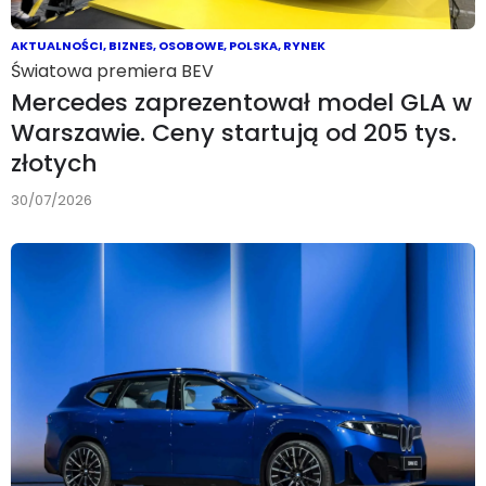
AKTUALNOŚCI
,
BIZNES
,
OSOBOWE
,
POLSKA
,
RYNEK
Światowa premiera BEV
Mercedes zaprezentował model GLA w
Warszawie. Ceny startują od 205 tys.
złotych
30/07/2026