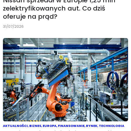
Nissan sprzedał w Europie 1,25 mln
zelektryfikowanych aut. Co dziś
oferuje na prąd?
31/07/2026
AKTUALNOŚCI
,
BIZNES
,
EUROPA
,
FINANSOWANIE
,
RYNEK
,
TECHNOLOGIA