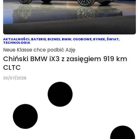
AKTUALNOŚCI
,
BATERIE
,
BIZNES
,
BMW
,
OSOBOWE
,
RYNEK
,
ŚWIAT
,
TECHNOLOGIA
Neue Klasse chce podbić Azję
Chiński BMW iX3 z zasięgiem 919 km
CLTC
30/07/2026
AKTUALNOŚCI
Autostrada z trzecim pasem i odcinkowym pomiarem
A2 do przebudowy za 1,5 mld złotych.
Jesienią rusza największa
infrastrukturalna inwestycja dekady