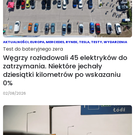
AKTUALNOŚCI
,
EUROPA
,
MERCEDES
,
RYNEK
,
TESLA
,
TESTY
,
WYDARZENIA
Test do bateryjnego zera
Węgrzy rozładowali 45 elektryków do
zatrzymania. Niektóre jechały
dziesiątki kilometrów po wskazaniu
0%
02/08/2026