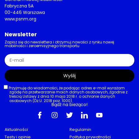
29/07/2026
AKTUALNOŚCI
,
EUROPA
,
JEDNOŚLADY
,
POJAZDY
,
RYNEK
,
TESTY
Mikromobilny test
ADAC punktuje e-hulajnogi. W dwóch
modelach pękła… kierownica
29/07/2026
AKTUALNOŚCI
Iberia przyspiesza elektryfikację
Hiszpania: nowy program Auto+
oferuje nawet 12 tysięcy euro dopłaty
do vana
29/07/2026