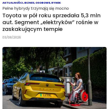
AKTUALNOŚCI
,
BIZNES
,
OSOBOWE
,
RYNEK
Pełne hybrydy trzymają się mocno
Toyota w pół roku sprzedała 5,3 mln
aut. Segment „elektryków” rośnie w
zaskakującym tempie
03/08/2026