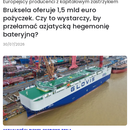
Europejscy producenci z kapitałowym zastrzykiem
Bruksela oferuje 1,5 mld euro
pożyczek. Czy to wystarczy, by
przełamać azjatycką hegemonię
bateryjną?
30/07/2026
AKTUALNOŚCI
,
BIZNES
,
OSOBOWE
,
TESLA