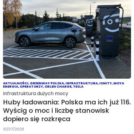
AKTUALNOŚCI
,
GREENWAY POLSKA
,
INFRASTRUKTURA
,
IONITY
,
MOYA
ENERGIA
,
OPERATORZY
,
ORLEN CHARGE
,
TESLA
Infrastruktura dużych mocy
Huby ładowania: Polska ma ich już 116.
Wyścig o moc i liczbę stanowisk
dopiero się rozkręca
31/07/2026