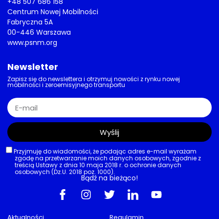
+48 507 686 158
Centrum Nowej Mobilności
Fabryczna 5A
00-446 Warszawa
www.psnm.org
Newsletter
Zapisz się do newslettera i otrzymuj nowości z rynku nowej
mobilności i zeroemisyjnego transportu
Wyślij
Przyjmuję do wiadomości, że podając adres e-mail wyrażam
zgodę na przetwarzanie moich danych osobowych, zgodnie z
treścią Ustawy z dnia 10 maja 2018 r. o ochronie danych
osobowych (Dz.U. 2018 poz. 1000).
Bądź na bieżąco!
Aktualności
Regulamin