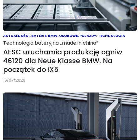
AKTUALNOŚCI
,
BATERIE
,
BMW
,
OSOBOWE
,
POJAZDY
,
TECHNOLOGIA
Technologia bateryjna „made in china”
AESC uruchamia produkcję ogniw
46120 dla Neue Klasse BMW. Na
początek do iX5
16/07/2026