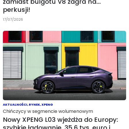
zamiast bulgotu V8 zagra na…
perkusji!
17/07/2026
AKTUALNOŚCI
,
RYNEK
,
XPENG
Chińczycy w segmencie wolumenowym
Nowy XPENG L03 wjeżdża do Europy:
szybkie ładowanie, 35,6 tys. euro i