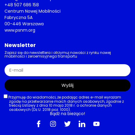
ładowanie
15/07/2026
AKTUALNOŚCI
,
BIZNES
,
BMW
,
OSOBOWE
,
POJAZDY
Niemcy umacniają pozycję za Oceanem
Koncern BMW zakończył rozbudowę
fabryk. 1,7 mld dolarów inwestycji w
Karolinie Południowej
15/07/2026
AKTUALNOŚCI
,
JEDNOŚLADY
,
POJAZDY
,
PRAWO
Hulajnogi na celowniku
Warszawa hamuje elektryczne
jednoślady. Weekendowa akcja