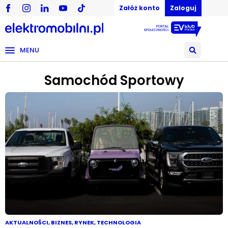
Załóż konto
Zaloguj
MENU
Samochód Sportowy
AKTUALNOŚCI
,
BIZNES
,
RYNEK
,
TECHNOLOGIA