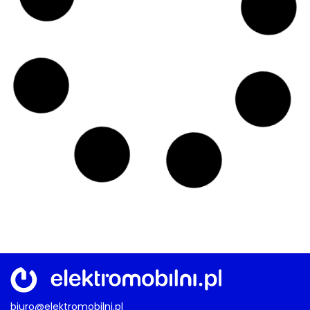
Warszawa wraca do pomysłu
odcinkowego pomiaru prędkości
16/07/2026
ŚWIAT
,
GAC
Rekord Guinnessa
Chiński elektryk zużył zaledwie 8,571
kWh/100 km. AION RT ustanowił
rekord Guinnessa
15/07/2026
TECHNOLOGIA
,
BYD
,
OSOBOWE
Qin Max nadjeżdża
BYD odsłania nowego flagowego
sedana. Dwie wersje i ultraszybkie