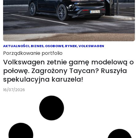
AKTUALNOŚCI
,
BIZNES
,
OSOBOWE
,
RYNEK
,
VOLKSWAGEN
Porządkowanie portfolio
Volkswagen zetnie gamę modelową o
połowę. Zagrożony Taycan? Ruszyła
spekulacyjna karuzela!
16/07/2026
RYNEK
,
DROGI
,
POLSKA
Noga z gazu w stolicy!
Most Poniatowskiego pod kontrolą.