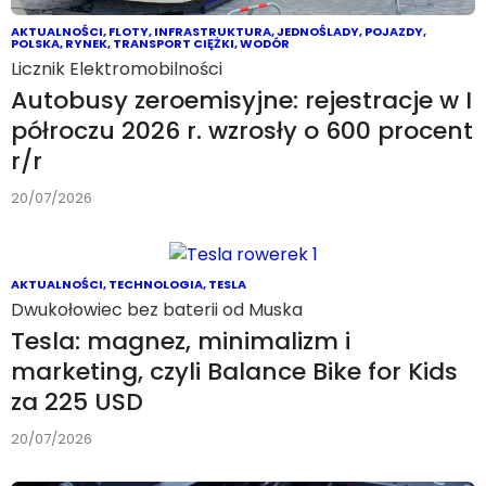
AKTUALNOŚCI
,
FLOTY
,
INFRASTRUKTURA
,
JEDNOŚLADY
,
POJAZDY
,
POLSKA
,
RYNEK
,
TRANSPORT CIĘŻKI
,
WODÓR
Licznik Elektromobilności
Autobusy zeroemisyjne: rejestracje w I
półroczu 2026 r. wzrosły o 600 procent
r/r
20/07/2026
AKTUALNOŚCI
,
TECHNOLOGIA
,
TESLA
Dwukołowiec bez baterii od Muska
Tesla: magnez, minimalizm i
marketing, czyli Balance Bike for Kids
za 225 USD
20/07/2026