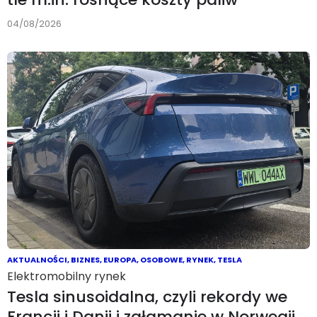
04/08/2026
AKTUALNOŚCI
,
BIZNES
,
EUROPA
,
OSOBOWE
,
RYNEK
,
TESLA
Elektromobilny rynek
Tesla sinusoidalna, czyli rekordy we
Francji i Danii i załamanie w Norwegii