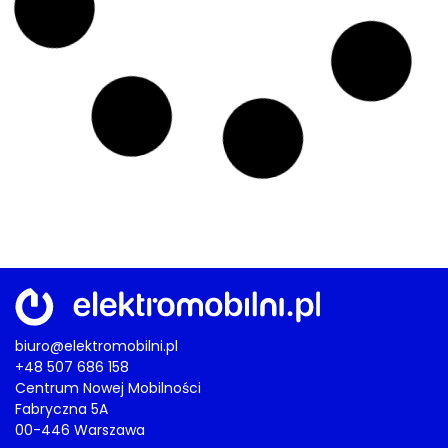
biuro@elektromobilni.pl
+48 507 686 158
Centrum Nowej Mobilności
Fabryczna 5A
00-446 Warszawa