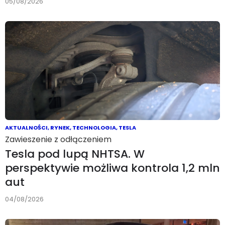
05/08/2026
AKTUALNOŚCI
,
RYNEK
,
TECHNOLOGIA
,
TESLA
Zawieszenie z odłączeniem
Tesla pod lupą NHTSA. W
perspektywie możliwa kontrola 1,2 mln
aut
04/08/2026