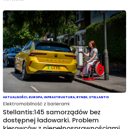
AKTUALNOŚCI
,
EUROPA
,
INFRASTRUKTURA
,
RYNEK
,
STELLANTIS
Elektromobilność z barierami
Stellantis:145 samorządów bez
dostępnej ładowarki. Problem
kierowców z niepełnosprawnościami