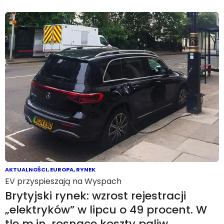
AKTUALNOŚCI
,
EUROPA
,
RYNEK
EV przyspieszają na Wyspach
Brytyjski rynek: wzrost rejestracji
„elektryków” w lipcu o 49 procent. W
tle m.in. rosnące koszty paliw