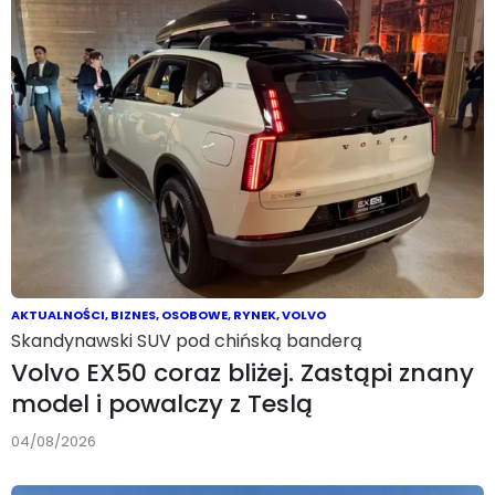
AKTUALNOŚCI
,
BIZNES
,
OSOBOWE
,
RYNEK
,
VOLVO
Skandynawski SUV pod chińską banderą
Volvo EX50 coraz bliżej. Zastąpi znany
model i powalczy z Teslą
04/08/2026