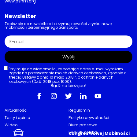
www.psnm.org
Newsletter
Zapisz się do newslettera i otrzymuj nowości z rynku nowej
mobilności i zeroemisyjnego transportu
Wyślij
Przyjmuję do wiadomości, że podając adres e-mail wyrażam
zgodę na przetwarzanie moich danych osobowych, zgodnie z
treścią Ustawy z dnia 10 maja 2018 r. o ochronie danych
osobowych (Dz.U. 2018 poz. 1000).
Bądź na bieżąco!
Aktualności
Regulamin
Testy i opinie
Polityka prywatności
Wideo
Biuro prasowe
Porady
EV Klub Polska
Kongres Nowej Mobilności