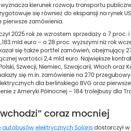
t wyznacza kierunek rozwoju transportu publiczn
ygotowuje się również do ekspansji na rynek US
je pierwsze zamówienia.
ńczył 2025 rok ze wzrostem sprzedaży o 7 proc. 
,183 mld euro – o 28 proc. wyższymi niż rok wcze
azał się także portfel zamówień, obejmujący 2
cznej wartości 2,4 mld euro. Największe kontra
Polski, Szwecji, Niemiec, Szwajcarii, Włoch oraz 
nalazły się m.in. zamówienie na 270 przegubow
ktrycznych dla berlińskiego BVG oraz pierwsze 
nie z Ameryki Północnej – 184 trolejbusy dla Tr
wchodzi” coraz mocniej
autobusów elektrycznych Solaris
dostarczył w