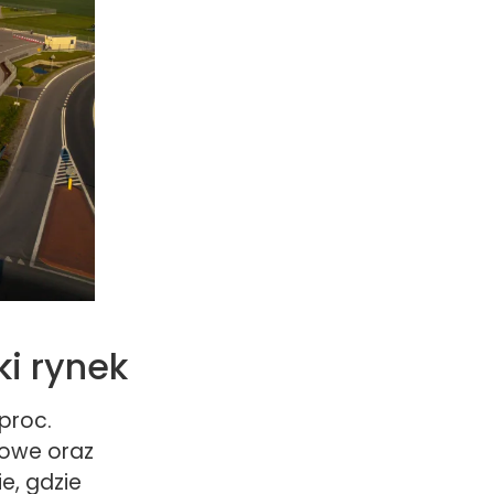
i rynek
proc.
rowe oraz
e, gdzie