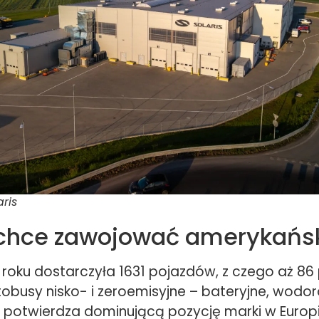
aris
 chce zawojować amerykańsk
 roku dostarczyła 1631 pojazdów, z czego aż 86 
tobusy nisko- i zeroemisyjne – bateryjne, wodo
o potwierdza dominującą pozycję marki w Europi