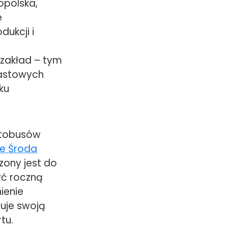
opolska,
e
dukcji i
 zakład – tym
iastowych
ku
utobusów
ie Środa
zony jest do
yć roczną
ienie
duje swoją
tu.