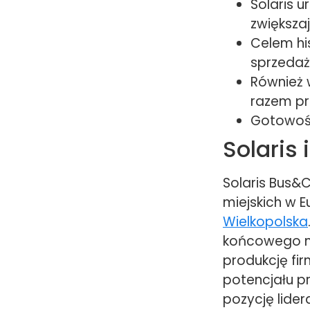
Solaris 
zwiększa
Celem his
sprzedaż
Również 
razem pr
Gotowość
Solaris
Solaris Bus&
miejskich w E
Wielkopolska
końcowego mo
produkcję fi
potencjału p
pozycję lider