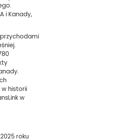
ego.
A i Kanady,
i przychodami
śniej.
780
kty
Kanady.
ych
w historii
ansLink w
 2025 roku