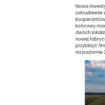
Nowa inwestyc
zatrudnienie 
kooperantów w
końcowy mon
dwóch lokali
nowej fabryc
przybliżyć fi
na poziomie 