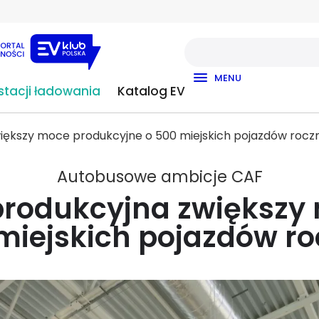
MENU
tacji ładowania
Katalog EV
większy moce produkcyjne o 500 miejskich pojazdów rocz
Autobusowe ambicje CAF
 produkcyjna zwiększy
miejskich pojazdów ro