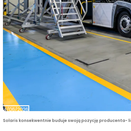
24/06/2026
Solaris konsekwentnie buduje swoją pozycję producenta- l