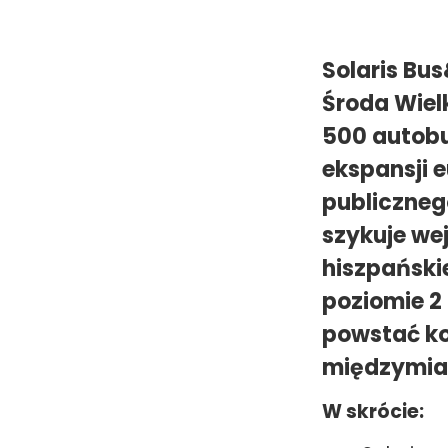
Solaris Bu
Środa Wiel
500 autobu
ekspansji 
publicznego
szykuje we
hiszpańskie
poziomie 2 
powstać ko
międzymia
W skrócie: