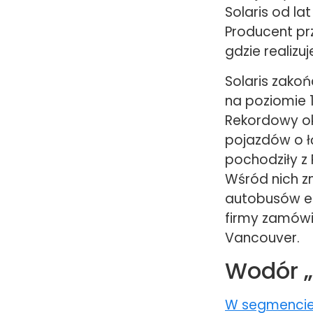
Solaris od la
Producent prz
gdzie realizu
Solaris zako
na poziomie 1
Rekordowy ok
pojazdów o łą
pochodziły z 
Wśród nich z
autobusów ele
firmy zamówie
Vancouver.
Wodór „
W segmencie 