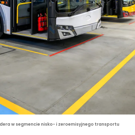
idera w segmencie nisko- i zeroemisyjnego transportu