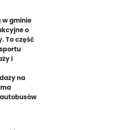
 w gminie
ukcyjne o
y. To część
nsportu
ży i
edaży na
a ma
a autobusów