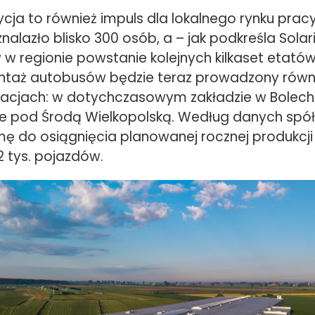
ja to również impuls dla lokalnego rynku pracy
znalazło blisko 300 osób, a – jak podkreśla Solari
 regionie powstanie kolejnych kilkaset etatów.
taż autobusów będzie teraz prowadzony równ
zacjach: w dotychczasowym zakładzie w Bolech
e pod Środą Wielkopolską. Według danych spół
rmę do osiągnięcia planowanej rocznej produkcji
2 tys. pojazdów.