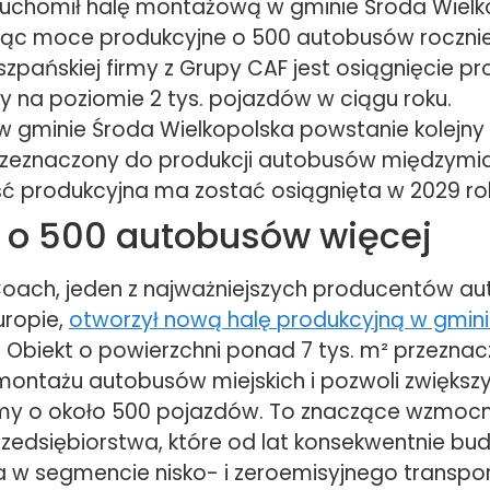
uruchomił halę montażową w gminie Środa Wielk
jąc moce produkcyjne o 500 autobusów roczni
zpańskiej firmy z Grupy CAF jest osiągnięcie pro
y na poziomie 2 tys. pojazdów w ciągu roku.
w gminie Środa Wielkopolska powstanie kolejny
zeznaczony do produkcji autobusów międzym
 produkcyjna ma zostać osiągnięta w 2029 ro
 i o 500 autobusów więcej
Coach, jeden z najważniejszych producentów a
uropie,
otworzył nową halę produkcyjną w gmin
. Obiekt o powierzchni ponad 7 tys. m² przeznac
ntażu autobusów miejskich i pozwoli zwiększ
rmy o około 500 pojazdów. To znaczące wzmocn
rzedsiębiorstwa, które od lat konsekwentnie bu
a w segmencie nisko- i zeroemisyjnego transpor