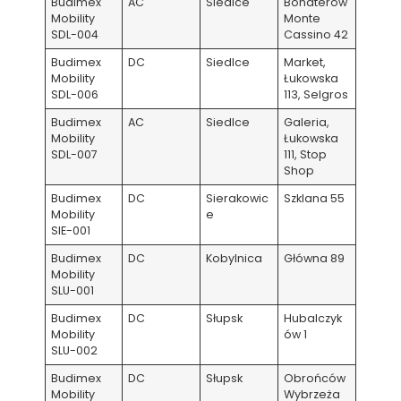
Budimex
AC
Siedlce
Bohaterów
Mobility
Monte
SDL-004
Cassino 42
Budimex
DC
Siedlce
Market,
Mobility
Łukowska
SDL-006
113, Selgros
Budimex
AC
Siedlce
Galeria,
Mobility
Łukowska
SDL-007
111, Stop
Shop
Budimex
DC
Sierakowic
Szklana 55
Mobility
e
SIE-001
Budimex
DC
Kobylnica
Główna 89
Mobility
SLU-001
Budimex
DC
Słupsk
Hubalczyk
Mobility
ów 1
SLU-002
Budimex
DC
Słupsk
Obrońców
Mobility
Wybrzeża