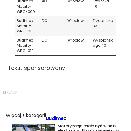
Budimex
AC
Wrocław
Estońska
Mobility
46
WRO-009
Budimex
DC
Wrocław
Trzebnicka
Mobility
33
WRO-011
Budimex
DC
Wrocław
Wyspiański
Mobility
ego 40
WRO-012
– Tekst sponsorowany –
REKLAMA
Więcej z kategorii
Budimex
Motoryzacja miała być w pełni
elektryczna. Branża nie wierzy w