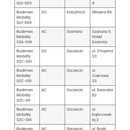
SLU-003
4
Budimex
DC
Kobylnica
Główna 89
Mobility
SLU-004
Budimex
AC
Szarlota
Szarlota 11,
Mobility
Hotel
SZA-OW
Szarlota
Budimex
DC
Szczecin
ul. Chopina
Mobility
23
SZC-001
Budimex
AC
Szczecin
ul.
Mobility
Cukrowa
SZC-010
23
Budimex
AC
Szczecin
ul. Dworska
Mobility
52
SZC-011
Budimex
AC
Szczecin
ul.
Mobility
Dąbrowski
SZC-014
ej 2
Budimex
AC
Szczecin
ul. Emilii