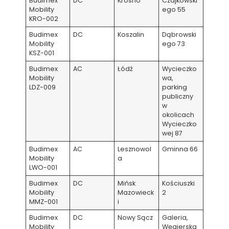
Budimex
DC
Krosno
Czajkowski
Mobility
ego 55
KRO-002
Budimex
DC
Koszalin
Dąbrowski
Mobility
ego 73
KSZ-001
Budimex
AC
Łódź
Wycieczko
Mobility
wa,
LDZ-009
parking
publiczny
w
okolicach
Wycieczko
wej 87
Budimex
AC
Lesznowol
Gminna 66
Mobility
a
LWO-001
Budimex
DC
Mińsk
Kościuszki
Mobility
Mazowieck
2
MMZ-001
i
Budimex
DC
Nowy Sącz
Galeria,
Mobility
Węgierska