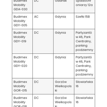
Budimex
DC
Gdańsk
Spadochr
Mobility
oniarzy 12a
GDA-030
Budimex
AC
Gdynia
Szefki 15B
Mobility
GDY-005
Budimex
DC
Gdynia
Partyzantó
Mobility
w 46, Park
GDY-019
Centralny,
parking
podziemny
Budimex
DC
Gdynia
Partyzantó
Mobility
w 46, Park
GDY-020
Centralny,
parking
podziemny
Budimex
DC
Gorzów
Słowiańska
Mobility
Wielkopols
16
GOR-015
ki
Budimex
DC
Gorzów
Słowiańska
Mobility
Wielkopols
16
GOR-016
ki