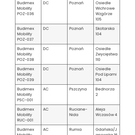
Budimex
DC
Poznań
Osiedle
Mobility
Wichrowe
POZ-036
Wzgórze
105
Budimex
DC
Poznań
Skotarska
Mobility
104
POZ-037
Budimex
DC
Poznań
Osiedle
Mobility
Zwycięstwa
POZ-038
110
Budimex
DC
Poznań
Osiedle
Mobility
Pod Lipami
POZ-039
104
Budimex
AC
Pszczyna
Bednorza
Mobility
2
PSC-001
Budimex
AC
Ruciane-
Aleja
Mobility
Nida
Wczasów 4
RUC-001
Budimex
AC
Rumia
Gdańska/J
Mobility
anowska 16