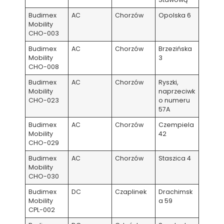
Budimex
AC
Chorzów
Opolska 6
Mobility
CHO-003
Budimex
AC
Chorzów
Brzezińska
Mobility
3
CHO-008
Budimex
AC
Chorzów
Ryszki,
Mobility
naprzeciwk
CHO-023
o numeru
57A
Budimex
AC
Chorzów
Czempiela
Mobility
42
CHO-029
Budimex
AC
Chorzów
Staszica 4
Mobility
CHO-030
Budimex
DC
Czaplinek
Drachimsk
Mobility
a 59
CPL-002