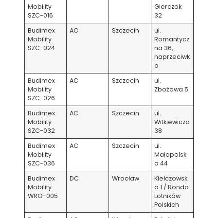
Mobility
Gierczak
SZC-016
32
Budimex
AC
Szczecin
ul.
Mobility
Romantycz
SZC-024
na 36,
naprzeciwk
o
Budimex
AC
Szczecin
ul.
Mobility
Zbożowa 5
SZC-026
Budimex
AC
Szczecin
ul.
Mobility
Witkiewicza
SZC-032
38
Budimex
AC
Szczecin
ul.
Mobility
Małopolsk
SZC-036
a 44
Budimex
DC
Wrocław
Kiełczowsk
Mobility
a 1 / Rondo
WRO-005
Lotników
Polskich