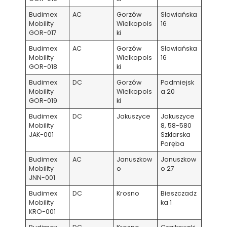
Budimex
AC
Gorzów
Słowiańska
Mobility
Wielkopols
16
GOR-017
ki
Budimex
AC
Gorzów
Słowiańska
Mobility
Wielkopols
16
GOR-018
ki
Budimex
DC
Gorzów
Podmiejsk
Mobility
Wielkopols
a 20
GOR-019
ki
Budimex
DC
Jakuszyce
Jakuszyce
Mobility
8, 58-580
JAK-001
Szklarska
Poręba
Budimex
AC
Januszkow
Januszkow
Mobility
o
o 27
JNN-001
Budimex
DC
Krosno
Bieszczadz
Mobility
ka 1
KRO-001