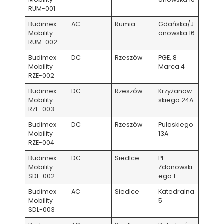
RUM-001
Budimex
AC
Rumia
Gdańska/J
Mobility
anowska 16
RUM-002
Budimex
DC
Rzeszów
PGE, 8
Mobility
Marca 4
RZE-002
Budimex
DC
Rzeszów
Krzyżanow
Mobility
skiego 24A
RZE-003
Budimex
DC
Rzeszów
Pułaskiego
Mobility
13A
RZE-004
Budimex
DC
Siedlce
Pl.
Mobility
Zdanowski
SDL-002
ego 1
Budimex
AC
Siedlce
Katedralna
Mobility
5
SDL-003