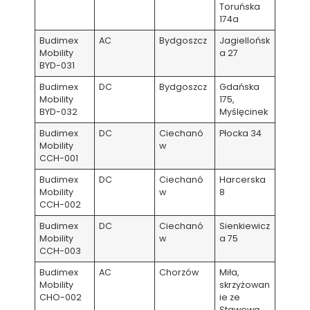
Toruńska
174a
Budimex
AC
Bydgoszcz
Jagiellońsk
Mobility
a 27
BYD-031
Budimex
DC
Bydgoszcz
Gdańska
Mobility
175,
BYD-032
Myślęcinek
Budimex
DC
Ciechanó
Płocka 34
Mobility
w
CCH-001
Budimex
DC
Ciechanó
Harcerska
Mobility
w
8
CCH-002
Budimex
DC
Ciechanó
Sienkiewicz
Mobility
w
a 75
CCH-003
Budimex
AC
Chorzów
Miła,
Mobility
skrzyżowan
CHO-002
ie ze
Stawową