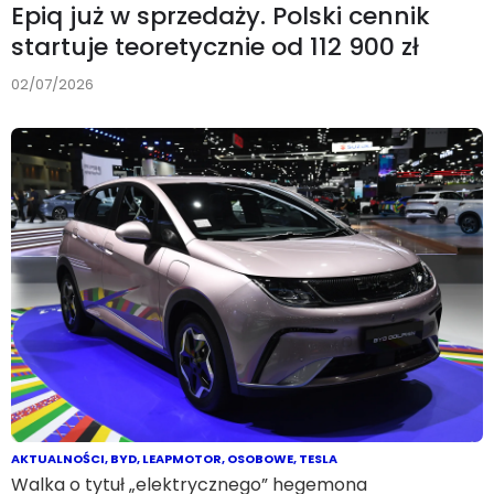
Epiq już w sprzedaży. Polski cennik
startuje teoretycznie od 112 900 zł
02/07/2026
AKTUALNOŚCI
,
BYD
,
LEAPMOTOR
,
OSOBOWE
,
TESLA
Walka o tytuł „elektrycznego” hegemona