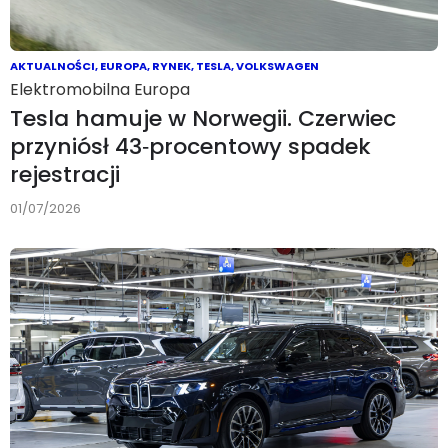
AKTUALNOŚCI
,
EUROPA
,
RYNEK
,
TESLA
,
VOLKSWAGEN
Elektromobilna Europa
Tesla hamuje w Norwegii. Czerwiec
przyniósł 43‑procentowy spadek
rejestracji
01/07/2026