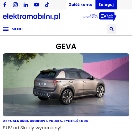
Załóż konto
Zaloguj
MENU
GEVA
AKTUALNOŚCI
,
OSOBOWE
,
POLSKA
,
RYNEK
,
ŠKODA
SUV od Skody wyceniony!