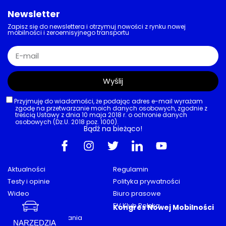
Newsletter
Zapisz się do newslettera i otrzymuj nowości z rynku nowej
mobilności i zeroemisyjnego transportu
Wyślij
Przyjmuję do wiadomości, że podając adres e-mail wyrażam
zgodę na przetwarzanie moich danych osobowych, zgodnie z
treścią Ustawy z dnia 10 maja 2018 r. o ochronie danych
osobowych (Dz.U. 2018 poz. 1000).
Bądź na bieżąco!
Aktualności
Regulamin
Testy i opinie
Polityka prywatności
Wideo
Biuro prasowe
Porady
EV Klub Polska
Kongres Nowej Mobilności
Mapa stacji ładowania
NARZĘDZIA