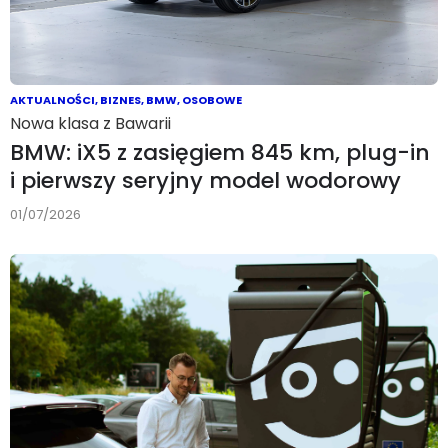
AKTUALNOŚCI
,
BIZNES
,
BMW
,
OSOBOWE
Nowa klasa z Bawarii
BMW: iX5 z zasięgiem 845 km, plug-in
i pierwszy seryjny model wodorowy
01/07/2026