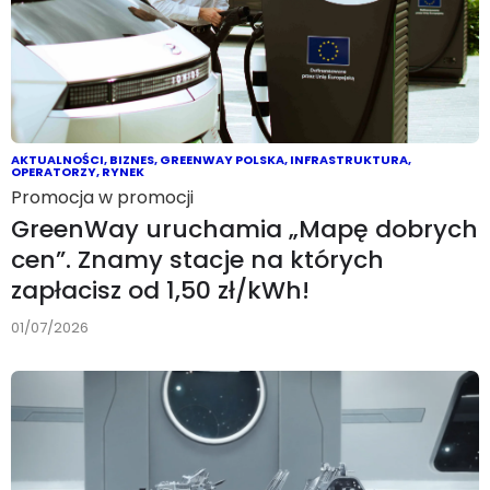
AKTUALNOŚCI
,
BIZNES
,
GREENWAY POLSKA
,
INFRASTRUKTURA
,
OPERATORZY
,
RYNEK
Promocja w promocji
GreenWay uruchamia „Mapę dobrych
cen”. Znamy stacje na których
zapłacisz od 1,50 zł/kWh!
01/07/2026