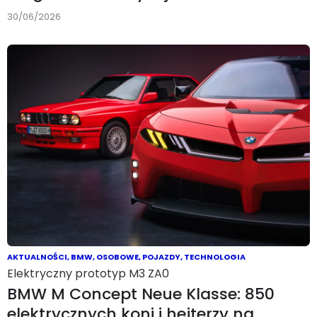
30/06/2026
AKTUALNOŚCI
,
BMW
,
OSOBOWE
,
POJAZDY
,
TECHNOLOGIA
Elektryczny prototyp M3 ZA0
BMW M Concept Neue Klasse: 850
elektrycznych koni i hejterzy na