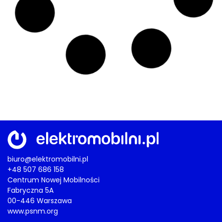
biuro@elektromobilni.pl
+48 507 686 158
Centrum Nowej Mobilności
Fabryczna 5A
00-446 Warszawa
www.psnm.org