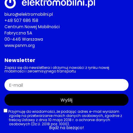
biuro@elektromobilni.pl
+48 507 686 158
Centrum Nowej Mobilności
Fabryczna 5A
00-446 Warszawa
www.psnm.org
Newsletter
Zapisz się do newslettera i otrzymuj nowości z rynku nowej
mobilności i zeroemisyjnego transportu
Wyślij
Przyjmuję do wiadomości, że podając adres e-mail wyrażam
zgodę na przetwarzanie moich danych osobowych, zgodnie z
treścią Ustawy z dnia 10 maja 2018 r. o ochronie danych
osobowych (Dz.U. 2018 poz. 1000).
Bądź na bieżąco!