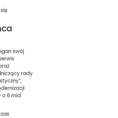
się
ńca
higan swój
serwis
oraz
niczący rady
istyczny”,
dernizacji
 o 6 mld
czas