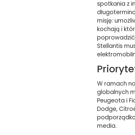
spotkania z 
długotermino
misję: umożli
kochają i któ
poprowadzić 
Stellantis m
elektromobiln
Prioryte
W ramach nowe
globalnych m
Peugeota i Fi
Dodge, Citro
podporządkow
media.