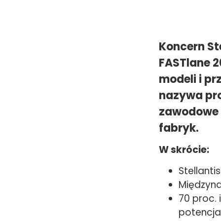
Koncern Ste
FASTlane 2
modeli i p
nazywa pro
zawodowe o
fabryk.
W skrócie:
Stellanti
Międzyna
70 proc.
potencja