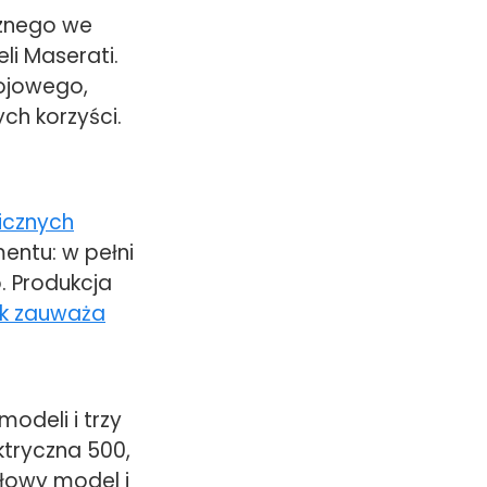
cznego we
i Maserati.
ojowego,
ch korzyści.
licznych
ntu: w pełni
. Produkcja
ak zauważa
modeli i trzy
ktryczna 500,
ołowy model i