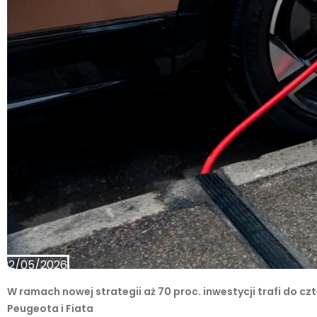
22/05/2026
W ramach nowej strategii aż 70 proc. inwestycji trafi do 
Peugeota i Fiata