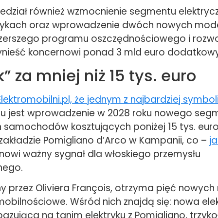
iedział również wzmocnienie segmentu elektry
rykach oraz wprowadzenie dwóch nowych model
szerszego programu oszczędnościowego i rozw
ynieść koncernowi ponad 3 mld euro dodatkowy
k” za mniej niż 15 tys. euro
Elektromobilni.pl, że jednym z najbardziej symbo
u jest wprowadzenie w 2028 roku nowego segme
h samochodów kosztujących poniżej 15 tys. euro
zakładzie Pomigliano d’Arco w Kampanii, co –
j
nowi ważny sygnał dla włoskiego przemysłu
nego.
ny przez Oliviera François, otrzyma pięć nowych 
mobilnościowe. Wśród nich znajdą się: nowa ele
bazująca na tanim elektryku z Pomigliano, trzyk