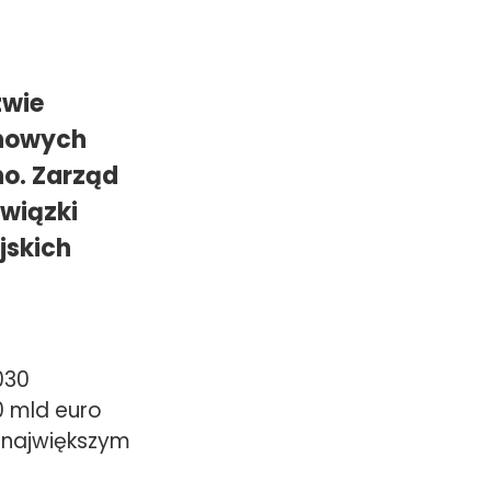
zwie
 nowych
no. Zarząd
związki
jskich
030
0 mld euro
o największym