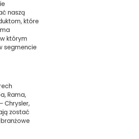
ie
wać naszą
oduktom, które
n ma
 w którym
 w segmencie
erech
pa, Rama,
– Chrysler,
ają zostać
ą branżowe