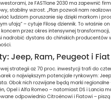
inwestorami, że FASTlane 2030 ma zapewnić firm
wy, stabilny wzrost. „Plan pozwoli nam realizo
wiać ludziom poruszanie się dzięki markom i pr
rym ufają” – cytuje Filosę dziennik. To właśnie o
koncern przez okres intensywnej transformacji,
usi nadrobić dystans do chińskich producentów
ości.
ty: Jeep, Ram, Peugeot i Fiat
j strategii aż 70 proc. inwestycji trafi do czt
arek o największym potencjale rynkowym: Jee
ata. Obok nich rozwijane będą marki regionalne 
ën, Opel i Alfa Romeo – natomiast DS i Lancia m
ane odpowiednio Citroënowi i Fiatowi – pisz