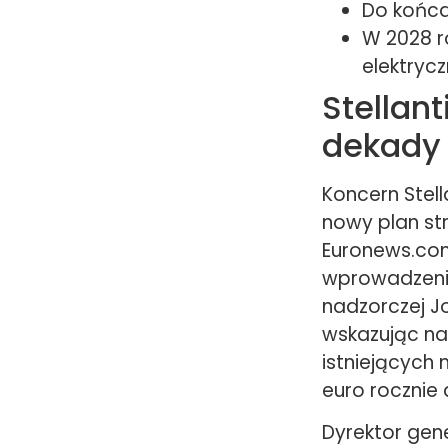
Do końca
W 2028 r
elektrycz
Stellan
dekady
Koncern Stell
nowy plan str
Euronews.com
wprowadzeni
nadzorczej Joh
wskazując na
istniejących
euro rocznie 
Dyrektor gene