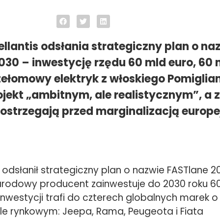
llantis odsłania strategiczny plan o na
030 – inwestycję rzędu 60 mld euro, 60
rzełomowy elektryk z włoskiego Pomiglia
jekt „ambitnym, ale realistycznym”, a 
strzegają przed marginalizacją europe
s odsłanił strategiczny plan o nazwie FASTlane 2
rodowy producent zainwestuje do 2030 roku 6
 inwestycji trafi do czterech globalnych marek 
le rynkowym: Jeepa, Rama, Peugeota i Fiata