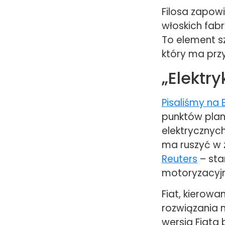
Filosa zapow
włoskich fab
To element 
który ma prz
„Elektry
Pisaliśmy na 
punktów plan
elektrycznyc
ma ruszyć w 
Reuters
– sta
motoryzacyj
Fiat, kierowa
rozwiązania 
wersja Fiata 