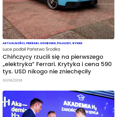
AKTUALNOŚCI
,
FERRARI
,
OSOBOWE
,
POJAZDY
,
RYNEK
Luce podbił Państwo Środka
Chińczycy rzucili się na pierwszego
„elektryka” Ferrari. Krytyka i cena 590
tys. USD nikogo nie zniechęciły
30/06/2026