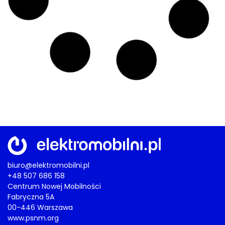
biuro@elektromobilni.pl
+48 507 686 158
Centrum Nowej Mobilności
Fabryczna 5A
00-446 Warszawa
www.psnm.org