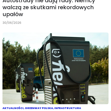
Autostrady nie dają rady. Niemcy
walczą ze skutkami rekordowych
upałów
30/06/2026
AKTUALNOŚCI
,
GREENWAY POLSKA
,
INFRASTRUKTURA