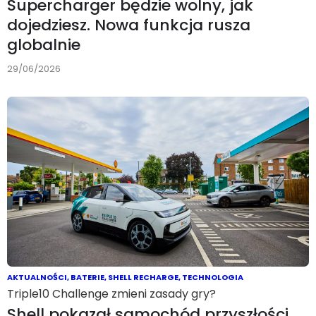
Supercharger będzie wolny, jak
dojedziesz. Nowa funkcja rusza
globalnie
29/06/2026
AKTUALNOŚCI
,
BATERIE
,
SHELL RECHARGE
,
TECHNOLOGIA
Triple10 Challenge zmieni zasady gry?
Shell pokazał samochód przyszłości.