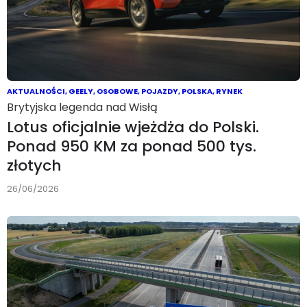
AKTUALNOŚCI
,
GEELY
,
OSOBOWE
,
POJAZDY
,
POLSKA
,
RYNEK
Brytyjska legenda nad Wisłą
Lotus oficjalnie wjeżdża do Polski.
Ponad 950 KM za ponad 500 tys.
złotych
26/06/2026