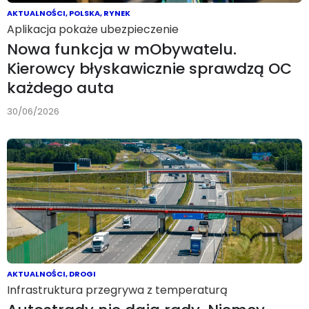
AKTUALNOŚCI
,
POLSKA
,
RYNEK
Aplikacja pokaże ubezpieczenie
Nowa funkcja w mObywatelu.
Kierowcy błyskawicznie sprawdzą OC
każdego auta
30/06/2026
AKTUALNOŚCI
,
DROGI
Infrastruktura przegrywa z temperaturą