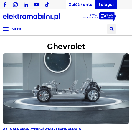
Załóż konto
Zaloguj
MENU
Chevrolet
AKTUALNOŚCI
,
RYNEK
,
ŚWIAT
,
TECHNOLOGIA