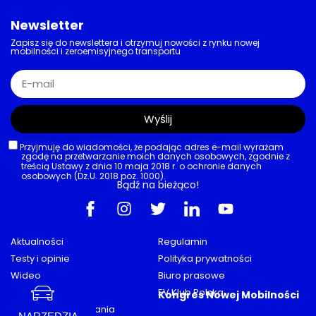
Newsletter
Zapisz się do newslettera i otrzymuj nowości z rynku nowej
mobilności i zeroemisyjnego transportu
Wyślij
Przyjmuję do wiadomości, że podając adres e-mail wyrażam
zgodę na przetwarzanie moich danych osobowych, zgodnie z
treścią Ustawy z dnia 10 maja 2018 r. o ochronie danych
osobowych (Dz.U. 2018 poz. 1000).
Bądź na bieżąco!
Aktualności
Regulamin
Testy i opinie
Polityka prywatności
Wideo
Biuro prasowe
Porady
EV Klub Polska
Kongres Nowej Mobilności
Mapa stacji ładowania