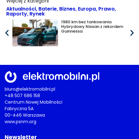
Więcej z kategorii
Aktualności
,
Baterie
,
Biznes
,
Europa
,
Prawo
,
Raporty
,
Rynek
1980 km bez tankowania.
Hybrydowy Nissan z rekordem
Guinnessa
biuro@elektromobilni.pl
+48 507 686 158
Centrum Nowej Mobilności
Fabryczna 5A
00-446 Warszawa
www.psnm.org
Newsletter