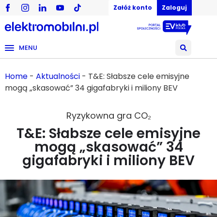
Załóż konto
Zaloguj
MENU
Home
-
Aktualności
-
T&E: Słabsze cele emisyjne
mogą „skasować” 34 gigafabryki i miliony BEV
Ryzykowna gra CO₂
T&E: Słabsze cele emisyjne
mogą „skasować” 34
gigafabryki i miliony BEV