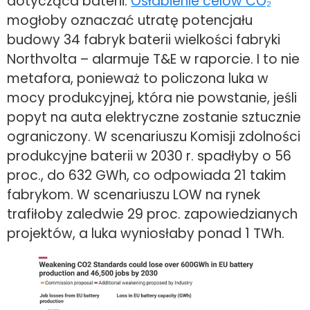
dotycząca baterii.
Osłabienie celów CO₂
mogłoby oznaczać utratę potencjału
budowy 34 fabryk baterii wielkości fabryki
Northvolta – alarmuje T&E w raporcie. I to nie
metafora, ponieważ to policzona luka w
mocy produkcyjnej, która nie powstanie, jeśli
popyt na auta elektryczne zostanie sztucznie
ograniczony. W scenariuszu Komisji zdolności
produkcyjne baterii w 2030 r. spadłyby o 56
proc., do 632 GWh, co odpowiada 21 takim
fabrykom. W scenariuszu LOW na rynek
trafiłoby zaledwie 29 proc. zapowiedzianych
projektów, a luka wyniosłaby ponad 1 TWh.