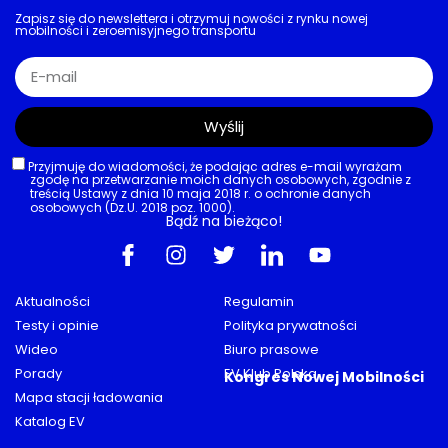
Zapisz się do newslettera i otrzymuj nowości z rynku nowej
mobilności i zeroemisyjnego transportu
Wyślij
Przyjmuję do wiadomości, że podając adres e-mail wyrażam
zgodę na przetwarzanie moich danych osobowych, zgodnie z
treścią Ustawy z dnia 10 maja 2018 r. o ochronie danych
osobowych (Dz.U. 2018 poz. 1000).
Bądź na bieżąco!
Aktualności
Regulamin
Testy i opinie
Polityka prywatności
Wideo
Biuro prasowe
Porady
EV Klub Polska
Kongres Nowej Mobilności
Mapa stacji ładowania
Katalog EV