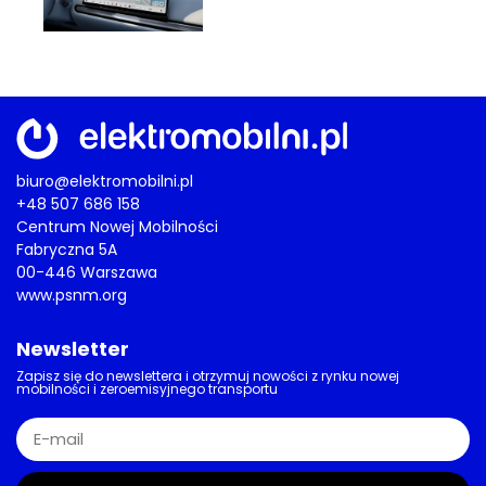
biuro@elektromobilni.pl
+48 507 686 158
Centrum Nowej Mobilności
Fabryczna 5A
00-446 Warszawa
www.psnm.org
Newsletter
Zapisz się do newslettera i otrzymuj nowości z rynku nowej
mobilności i zeroemisyjnego transportu