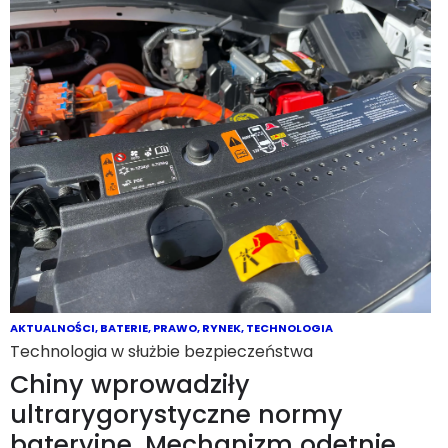
AKTUALNOŚCI
,
BATERIE
,
PRAWO
,
RYNEK
,
TECHNOLOGIA
Technologia w służbie bezpieczeństwa
Chiny wprowadziły
ultrarygorystyczne normy
bateryjne. Mechanizm odetnie