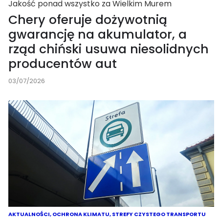
Jakość ponad wszystko za Wielkim Murem
Chery oferuje dożywotnią
gwarancję na akumulator, a
rząd chiński usuwa niesolidnych
producentów aut
03/07/2026
AKTUALNOŚCI
,
OCHRONA KLIMATU
,
STREFY CZYSTEGO TRANSPORTU