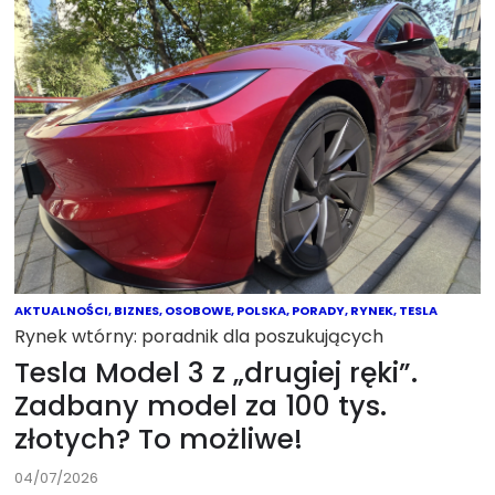
AKTUALNOŚCI
,
BIZNES
,
OSOBOWE
,
POLSKA
,
PORADY
,
RYNEK
,
TESLA
Rynek wtórny: poradnik dla poszukujących
Tesla Model 3 z „drugiej ręki”.
Zadbany model za 100 tys.
złotych? To możliwe!
04/07/2026