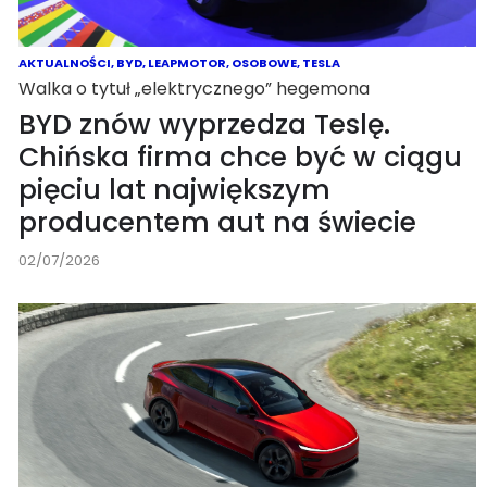
AKTUALNOŚCI
,
BYD
,
LEAPMOTOR
,
OSOBOWE
,
TESLA
Walka o tytuł „elektrycznego” hegemona
BYD znów wyprzedza Teslę.
Chińska firma chce być w ciągu
pięciu lat największym
producentem aut na świecie
02/07/2026