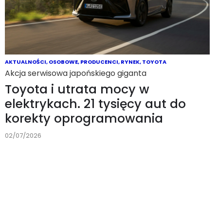
AKTUALNOŚCI
,
OSOBOWE
,
PRODUCENCI
,
RYNEK
,
TOYOTA
Akcja serwisowa japońskiego giganta
Toyota i utrata mocy w
elektrykach. 21 tysięcy aut do
korekty oprogramowania
02/07/2026
AKTUALNOŚCI
,
BIZNES
,
BMW
,
OSOBOWE
Nowa klasa z Bawarii
BMW: iX5 z zasięgiem 845 km,
plug-in i pierwszy seryjny model