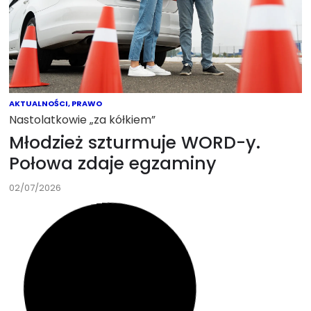
AKTUALNOŚCI
,
PRAWO
Nastolatkowie „za kółkiem”
Młodzież szturmuje WORD-y.
Połowa zdaje egzaminy
02/07/2026
AKTUALNOŚCI
,
BIZNES
,
GREENWAY POLSKA
,
INFRASTRUKTURA
,
OPERATORZY
,
RYNEK
Promocja w promocji
GreenWay uruchamia „Mapę