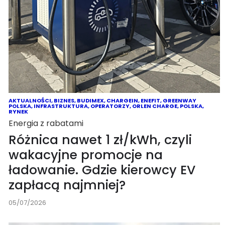
AKTUALNOŚCI
,
BIZNES
,
BUDIMEX
,
CHARGEIN
,
ENEFIT
,
GREENWAY
POLSKA
,
INFRASTRUKTURA
,
OPERATORZY
,
ORLEN CHARGE
,
POLSKA
,
RYNEK
Energia z rabatami
Różnica nawet 1 zł/kWh, czyli
wakacyjne promocje na
ładowanie. Gdzie kierowcy EV
zapłacą najmniej?
05/07/2026