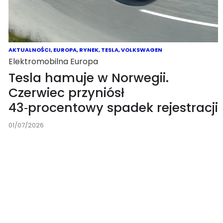
AKTUALNOŚCI
,
EUROPA
,
RYNEK
,
TESLA
,
VOLKSWAGEN
Elektromobilna Europa
Tesla hamuje w Norwegii.
Czerwiec przyniósł
43‑procentowy spadek rejestracji
01/07/2026
AKTUALNOŚCI
,
RYNEK
,
ŚWIAT
,
TECHNOLOGIA
Organizacyjny sprint za Wielkim Murem
Platformy EV powstają w
Chinach dwa razy szybciej.