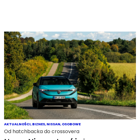
AKTUALNOŚCI
,
BIZNES
,
NISSAN
,
OSOBOWE
Od hatchbacka do crossovera