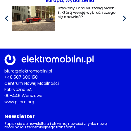
Europa
,
Wydarzenia
Używany Ford Mustang Mach-
E. Którą wersję wybrać i czego
się obawiać?
biuro@elektromobilni.pl
+48 507 686 158
Centrum Nowej Mobilności
Fabryczna 5A
00-446 Warszawa
www.psnm.org
Newsletter
Zapisz się do newslettera i otrzymuj nowości z rynku nowej
mobilności i zeroemisyjnego transportu