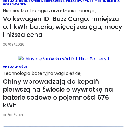
AKTUALNOŚCI
,
BATERIE
,
DOSTAWCZE
,
POJAZDY
,
RYNEK
,
TECHNOLOGIA
,
VOLKSWAGEN
Niemiecka strategia zarządzania… energią
Volkswagen ID. Buzz Cargo: mniejsza
o..1 kWh bateria, więcej zasięgu, mocy
i niższa cena
06/08/2026
AKTUALNOŚCI
Technologia bateryjna wagi ciężkiej
Chiny wprowadzają do kopalń
pierwszą na świecie e‑wywrotkę na
baterie sodowe o pojemności 676
kWh
06/08/2026