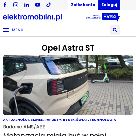
Załóż konto
Zaloguj
MENU
Opel Astra ST
AKTUALNOŚCI
,
BIZNES
,
RAPORTY
,
RYNEK
,
ŚWIAT
,
TECHNOLOGIA
Badanie AMS/ABB
Motoryzacja miała być w pełni