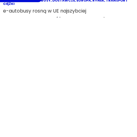
AKTUALNOŚCI
,
GREENWAY POLSKA
,
INFRASTRUKTURA
,
IONITY
,
MOYA
ENERGIA
,
OPERATORZY
,
ORLEN CHARGE
,
TESLA
Infrastruktura dużych mocy
Huby ładowania: Polska ma ich już 116.
Wyścig o moc i liczbę stanowisk
dopiero się rozkręca
31/07/2026
AKTUALNOŚCI
,
BATERIE
,
RYNEK
,
ŚWIAT
,
TECHNOLOGIA
Bateryjny rynek pod azjatycką kontrolą
CATL umacnia pozycję i bije rekordy.
Ceny baterii w Chinach niższe o 35%
niż w Europie!
31/07/2026