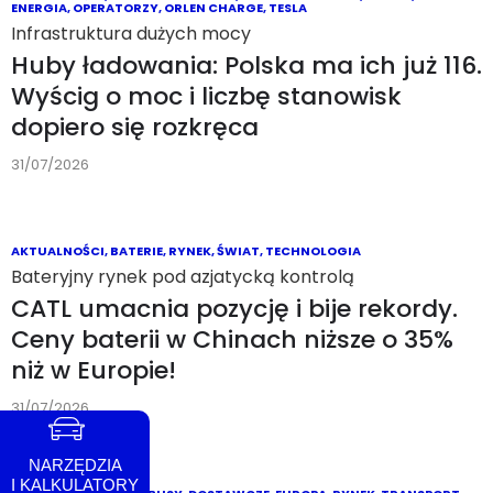
AKTUALNOŚCI
,
DROGI
,
POLSKA
,
RYNEK
,
TECHNOLOGIA
Łódzkie uruchomiło system zarządzania ruchem
Jedna platforma zintegruje wiele
danych. Monitoring za 5,5 mln złotych
poprawi bezpieczeństwo
02/08/2026
AKTUALNOŚCI
,
CHARGEIN
,
INFRASTRUKTURA
Infrastruktura DC
Szybka ładowarka ChargeIn w pobliżu
S8. Ma 150 kW i terminal płatniczy
01/08/2026
NARZĘDZIA
I KALKULATORY