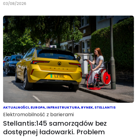
03/08/2026
AKTUALNOŚCI
,
EUROPA
,
INFRASTRUKTURA
,
RYNEK
,
STELLANTIS
Elektromobilność z barierami
Stellantis:145 samorządów bez
dostępnej ładowarki. Problem