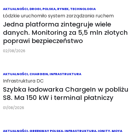
Test do bateryjnego zera
Węgrzy rozładowali 45 elektryków do
zatrzymania. Niektóre jechały
dziesiątki kilometrów po wskazaniu
0%
02/08/2026