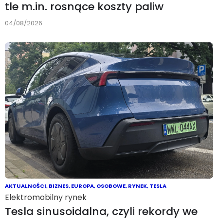
tle m.in. rosnące koszty paliw
04/08/2026
AKTUALNOŚCI
,
BIZNES
,
EUROPA
,
OSOBOWE
,
RYNEK
,
TESLA
Elektromobilny rynek
Tesla sinusoidalna, czyli rekordy we