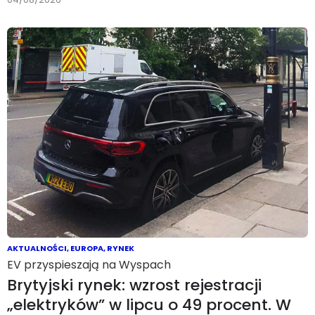
AKTUALNOŚCI
,
EUROPA
,
RYNEK
EV przyspieszają na Wyspach
Brytyjski rynek: wzrost rejestracji
„elektryków” w lipcu o 49 procent. W