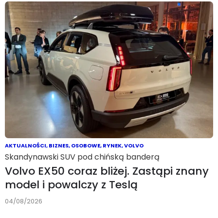
AKTUALNOŚCI
,
BIZNES
,
OSOBOWE
,
RYNEK
,
VOLVO
Skandynawski SUV pod chińską banderą
Volvo EX50 coraz bliżej. Zastąpi znany
model i powalczy z Teslą
04/08/2026