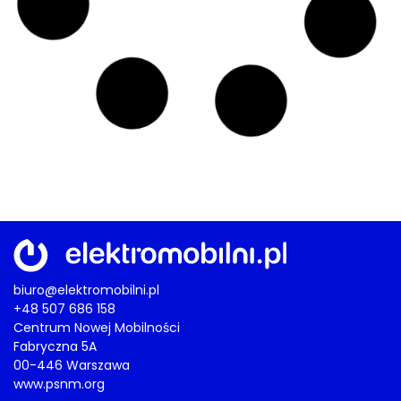
AKTUALNOŚCI
,
EUROPA
,
RYNEK
EV przyspieszają na Wyspach
Brytyjski rynek: wzrost rejestracji
„elektryków” w lipcu o 49 procent. W
tle m.in. rosnące koszty paliw
04/08/2026
AKTUALNOŚCI
,
BIZNES
,
EUROPA
,
OSOBOWE
,
RYNEK
,
TESLA
Elektromobilny rynek
Tesla sinusoidalna, czyli rekordy we
Francji i Danii i załamanie w Norwegii
04/08/2026
AKTUALNOŚCI
,
BIZNES
,
OSOBOWE
,
RYNEK