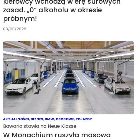
kierowcy wchodzą w erę surowych
zasad. „0” alkoholu w okresie
próbnym!
08/08/2026
AKTUALNOŚCI
,
BIZNES
,
BMW
,
OSOBOWE
,
POJAZDY
Bawaria stawia na Neue Klasse
W Monachium ruszyła masowa