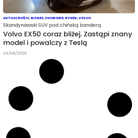
AKTUALNOŚCI
,
BIZNES
,
OSOBOWE
,
RYNEK
,
VOLVO
Skandynawski SUV pod chińską banderą
Volvo EX50 coraz bliżej. Zastąpi znany
model i powalczy z Teslą
04/08/2026
AKTUALNOŚCI
Chińska jazda bez trzymanki
WeRide celuje w Danię. Partnerstwo z
GreenMobility przyspieszy
uruchomienie robotaxi poziomu 4
04/08/2026