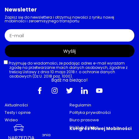
Pełne hybrydy trzymają się mocno
Toyota w pół roku sprzedała 5,3 mln
aut. Segment „elektryków” rośnie w
zaskakującym tempie
03/08/2026
AKTUALNOŚCI
,
EUROPA
,
INFRASTRUKTURA
,
RYNEK
,
STELLANTIS
Elektromobilność z barierami
Stellantis:145 samorządów bez
dostępnej ładowarki. Problem
kierowców z niepełnosprawnościami
w UK
03/08/2026
NARZĘDZIA