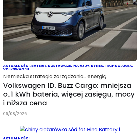
AKTUALNOŚCI
,
BATERIE
,
DOSTAWCZE
,
POJAZDY
,
RYNEK
,
TECHNOLOGIA
,
VOLKSWAGEN
Niemiecka strategia zarządzania… energią
Volkswagen ID. Buzz Cargo: mniejsza
o..1 kWh bateria, więcej zasięgu, mocy
i niższa cena
06/08/2026
AKTUALNOŚCI