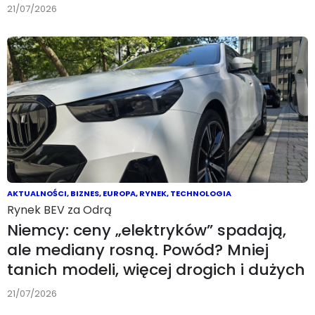
21/07/2026
AKTUALNOŚCI
,
BIZNES
,
EUROPA
,
RYNEK
,
TECHNOLOGIA
Rynek BEV za Odrą
Niemcy: ceny „elektryków” spadają,
ale mediany rosną. Powód? Mniej
tanich modeli, więcej drogich i dużych
21/07/2026