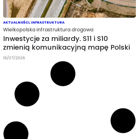
AKTUALNOŚCI
,
INFRASTRUKTURA
Wielkopolska infrastruktura drogowa
Inwestycje za miliardy. S11 i S10
zmienią komunikacyjną mapę Polski
19/07/2026
OPINIE
,
EV KLUB POLSKA
Wakacyjne wojaże na akumulatorze
„Elektrykiem” na Lazurowe Wybrzeże.
Ekonomicznie i bez cienia stresu w Kii
e-Soul
18/07/2026