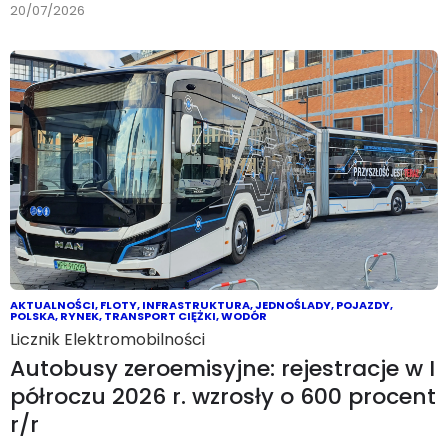
20/07/2026
AKTUALNOŚCI
,
FLOTY
,
INFRASTRUKTURA
,
JEDNOŚLADY
,
POJAZDY
,
POLSKA
,
RYNEK
,
TRANSPORT CIĘŻKI
,
WODÓR
Licznik Elektromobilności
Autobusy zeroemisyjne: rejestracje w I
półroczu 2026 r. wzrosły o 600 procent
r/r