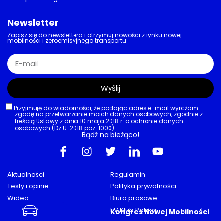
AKTUALNOŚCI
,
RYNEK
,
XPENG
Chińczycy w segmencie wolumenowym
Nowy XPENG L03 wjeżdża do Europy:
szybkie ładowanie, 35,6 tys. euro i
dużo technologii
17/07/2026
AKTUALNOŚCI
,
STREFY CZYSTEGO TRANSPORTU
Strefa z „czystym” zyskiem
Kraków zebrał prawie 18,7 mln zł z
opłat za wjazd do SCT
17/07/2026
AKTUALNOŚCI
,
EUROPA
,
RYNEK
Nordycki rynek aut przyspiesza, ale…