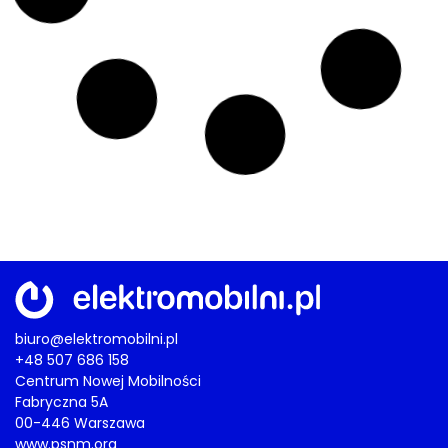
TESLA
,
EUROPA
,
FLOTY
Autonomia jazdy
Tesla ma już dobrego elektryka. Teraz
czas na autonomię FSD w Europie
17/07/2026
AKTUALNOŚCI
,
VOLKSWAGEN
Bentley na muzycznej ścieżce
Torcal – pierwszy „elektryk” z Crewe
zamiast bulgotu V8 zagra na…
perkusji!
17/07/2026