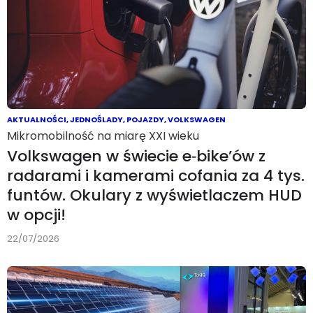
AKTUALNOŚCI
,
JEDNOŚLADY
,
POJAZDY
,
VOLKSWAGEN
Mikromobilność na miarę XXI wieku
Volkswagen w świecie e‑bike’ów z
radarami i kamerami cofania za 4 tys.
funtów. Okulary z wyświetlaczem HUD
w opcji!
22/07/2026