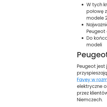
W tych k
połowę z
modele 2
Najważni
Peugeot
Do końca
modeli
Peugeot
Peugeot jest 
przyspieszają
Favey w roz
elektryczne 
przez klientó
Niemczech.