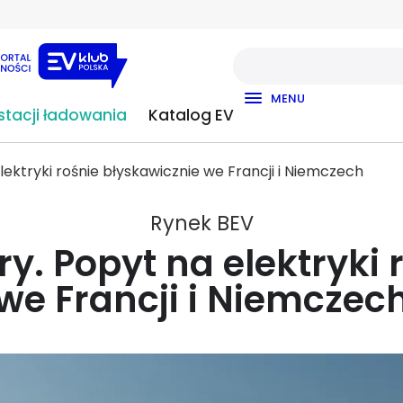
MENU
tacji ładowania
Katalog EV
ektryki rośnie błyskawicznie we Francji i Niemczech
Rynek BEV
y. Popyt na elektryki 
we Francji i Niemczec