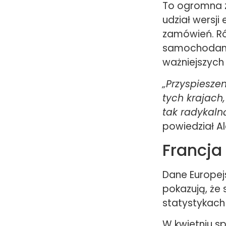
To ogromna z
udział wersji
zamówień. Ró
samochodami 
ważniejszych 
„Przyspiesze
tych krajach
tak radykaln
powiedział A
Francja
Dane Europe
pokazują, że
statystykach
W kwietniu s