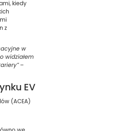
mi, kiedy
kich
ymi
n z
sacyjne w
ko widziałem
ariery”
–
rynku EV
dów (ACEA)
arówno we