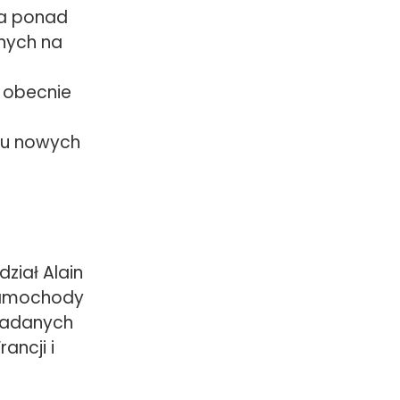
za ponad
nych na
 obecnie
iu nowych
dział Alain
 samochody
ładanych
ancji i