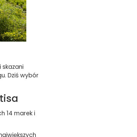
i skazani
u. Dziś wybór
tisa
ch 14 marek i
największych