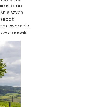
ie istotna
eśniejszych
rzedaż
mom wsparcia
nowo modeli.