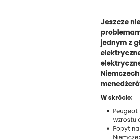
Jeszcze ni
problemami
jednym z g
elektryczn
elektryczne
Niemczech 
menedżerów
W skrócie:
Peugeot 
wzrostu 
Popyt na 
Niemcze