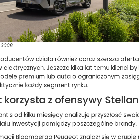
-3008
roducentów działa również coraz szersza oferta
ektrycznych. Jeszcze kilka lat temu klienci byl
odele premium lub auta o ograniczonym zasięg
ktycznie każdy segment rynku.
 korzysta z ofensywy Stellan
antis od kilku miesięcy analizuje przyszłość swoi
ału inwestycji pomiędzy poszczególne brandy.
macji Bloomberga Peugeot znalazł się w grupie 