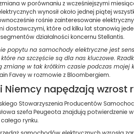
miana w porównaniu z wcześniejszymi miesiąca
 elektrycznych wynosił około jednej piątej wszyst
wnocześnie rośnie zainteresowanie elektryczn
dostawczymi, które od kilku lat stanowią jede
segmentów działalności koncernu Stellantis.
nie popytu na samochody elektryczne jest sen
, które na szczęście są dla nas kluczowe. Rzad
ą zmianę w tak krótkim czasie podczas mojej k
lain Favey w rozmowie z Bloombergiem.
 i Niemcy napędzają wzrost 
jskiego Stowarzyszenia Producentów Samocho
 słowa szefa Peugeota znajdują potwierdzenie w
 całego rynku.
przedaż samochodów elektrycznych wzrosła z