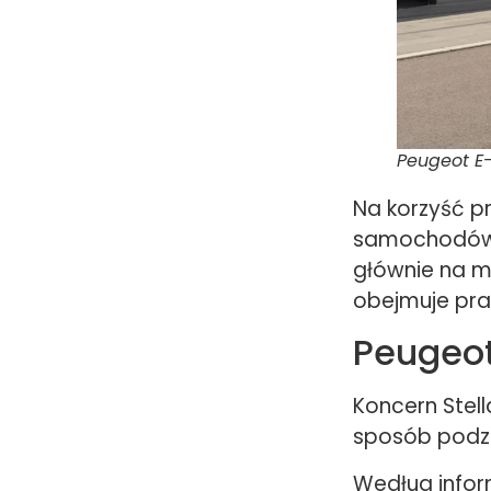
Peugeot E
Na korzyść p
samochodów el
głównie na m
obejmuje pra
Peugeot
Koncern Stell
sposób podzi
Według infor