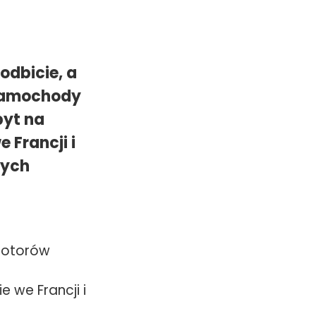
odbicie, a
 samochody
pyt na
 Francji i
nych
motorów
e we Francji i