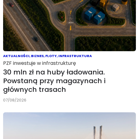
AKTUALNOŚCI
,
BIZNES
,
FLOTY
,
INFRASTRUKTURA
PZF inwestuje w infrastrukturę
30 mln zł na huby ładowania.
Powstaną przy magazynach i
głównych trasach
07/08/2026