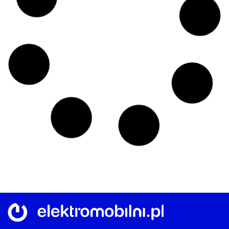
Francji i Danii i załamanie w Norwegii
04/08/2026
AKTUALNOŚCI
,
BIZNES
,
OSOBOWE
,
RYNEK
Pełne hybrydy trzymają się mocno
Toyota w pół roku sprzedała 5,3 mln
aut. Segment „elektryków” rośnie w
zaskakującym tempie
03/08/2026
AKTUALNOŚCI
,
EUROPA
,
INFRASTRUKTURA
,
RYNEK
,
STELLANTIS
Elektromobilność z barierami
Stellantis:145 samorządów bez
dostępnej ładowarki. Problem