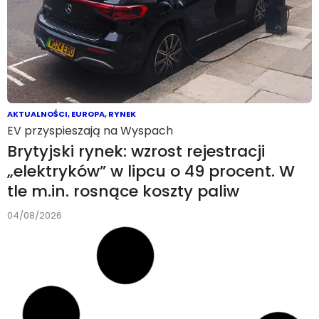
AKTUALNOŚCI
,
EUROPA
,
RYNEK
EV przyspieszają na Wyspach
Brytyjski rynek: wzrost rejestracji
„elektryków” w lipcu o 49 procent. W
tle m.in. rosnące koszty paliw
04/08/2026
AKTUALNOŚCI
,
BIZNES
,
EUROPA
,
OSOBOWE
,
RYNEK
,
TESLA
Elektromobilny rynek
Tesla sinusoidalna, czyli rekordy we