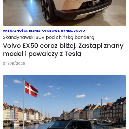
AKTUALNOŚCI
,
BIZNES
,
OSOBOWE
,
RYNEK
,
VOLVO
Skandynawski SUV pod chińską banderą
Volvo EX50 coraz bliżej. Zastąpi znany
model i powalczy z Teslą
04/08/2026