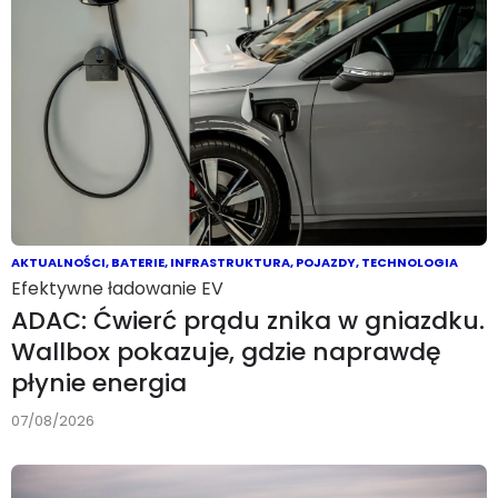
AKTUALNOŚCI
,
BATERIE
,
INFRASTRUKTURA
,
POJAZDY
,
TECHNOLOGIA
Efektywne ładowanie EV
ADAC: Ćwierć prądu znika w gniazdku.
Wallbox pokazuje, gdzie naprawdę
płynie energia
07/08/2026