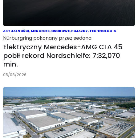
AKTUALNOŚCI
,
MERCEDES
,
OSOBOWE
,
POJAZDY
,
TECHNOLOGIA
Nürburgring pokonany przez sedana
Elektryczny Mercedes-AMG CLA 45
pobił rekord Nordschleife: 7:32,070
min.
05/08/2026