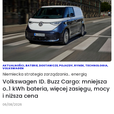
AKTUALNOŚCI
,
BATERIE
,
DOSTAWCZE
,
POJAZDY
,
RYNEK
,
TECHNOLOGIA
,
VOLKSWAGEN
Niemiecka strategia zarządzania… energią
Volkswagen ID. Buzz Cargo: mniejsza
o..1 kWh bateria, więcej zasięgu, mocy
i niższa cena
06/08/2026