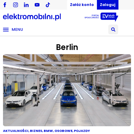
Załóż konto
Zaloguj
MENU
Berlin
AKTUALNOŚCI
,
BIZNES
,
BMW
,
OSOBOWE
,
POJAZDY