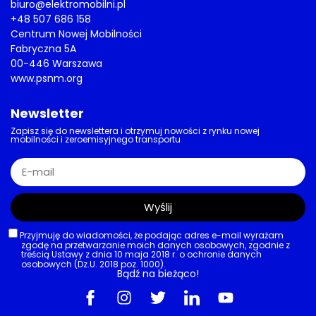
kierowców z niepełnosprawnościami
w UK
03/08/2026
AKTUALNOŚCI
Infrastruktura drogowa
A2 pojedzie dalej na wschód. GDDKiA
wybrała wykonawcę odcinka za
ponad 570 mln zł
03/08/2026
AKTUALNOŚCI
,
DROGI
Bezpieczeństwo na drogach
SPEED wraca. Tydzień kontroli,