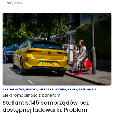
03/08/2026
AKTUALNOŚCI
,
EUROPA
,
INFRASTRUKTURA
,
RYNEK
,
STELLANTIS
Elektromobilność z barierami
Stellantis:145 samorządów bez
dostępnej ładowarki. Problem