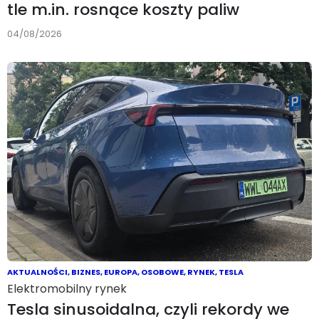
tle m.in. rosnące koszty paliw
04/08/2026
AKTUALNOŚCI
,
BIZNES
,
EUROPA
,
OSOBOWE
,
RYNEK
,
TESLA
Elektromobilny rynek
Tesla sinusoidalna, czyli rekordy we