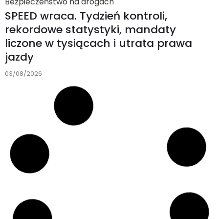
Bezpieczeństwo na drogach
SPEED wraca. Tydzień kontroli,
rekordowe statystyki, mandaty
liczone w tysiącach i utrata prawa
jazdy
03/08/2026
AKTUALNOŚCI
,
EUROPA
,
MERCEDES
,
RYNEK
,
TESLA
,
TESTY
,
WYDARZENIA
Test do bateryjnego zera
Węgrzy rozładowali 45 elektryków do
zatrzymania. Niektóre jechały
dziesiątki kilometrów po wskazaniu
0%
02/08/2026