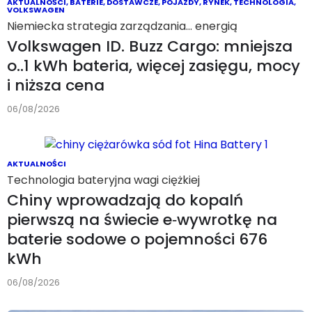
AKTUALNOŚCI
,
BATERIE
,
DOSTAWCZE
,
POJAZDY
,
RYNEK
,
TECHNOLOGIA
,
VOLKSWAGEN
Niemiecka strategia zarządzania… energią
Volkswagen ID. Buzz Cargo: mniejsza
o..1 kWh bateria, więcej zasięgu, mocy
i niższa cena
06/08/2026
AKTUALNOŚCI
Technologia bateryjna wagi ciężkiej
Chiny wprowadzają do kopalń
pierwszą na świecie e‑wywrotkę na
baterie sodowe o pojemności 676
kWh
06/08/2026