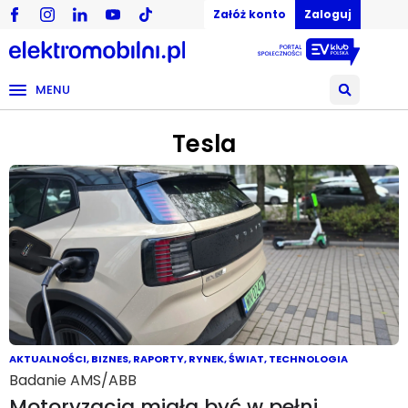
Załóż konto
Zaloguj
MENU
Tesla
AKTUALNOŚCI
,
BIZNES
,
RAPORTY
,
RYNEK
,
ŚWIAT
,
TECHNOLOGIA
Badanie AMS/ABB
Motoryzacja miała być w pełni