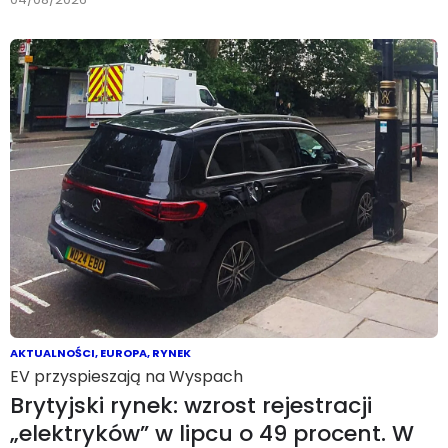
AKTUALNOŚCI
,
EUROPA
,
RYNEK
EV przyspieszają na Wyspach
Brytyjski rynek: wzrost rejestracji
„elektryków” w lipcu o 49 procent. W