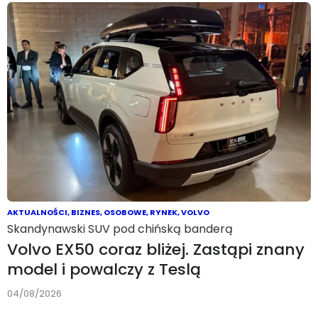
AKTUALNOŚCI
,
BIZNES
,
OSOBOWE
,
RYNEK
,
VOLVO
Skandynawski SUV pod chińską banderą
Volvo EX50 coraz bliżej. Zastąpi znany
model i powalczy z Teslą
04/08/2026