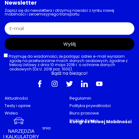
ENERGIA
,
OPERATORZY
,
ORLEN CHARGE
,
TESLA
Infrastruktura dużych mocy
Huby ładowania: Polska ma ich już 116.
Wyścig o moc i liczbę stanowisk
dopiero się rozkręca
31/07/2026
AKTUALNOŚCI
,
BATERIE
,
RYNEK
,
ŚWIAT
,
TECHNOLOGIA
Bateryjny rynek pod azjatycką kontrolą
CATL umacnia pozycję i bije rekordy.
Ceny baterii w Chinach niższe o 35%
niż w Europie!
31/07/2026
NARZĘDZIA
I KALKULATORY