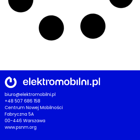
AKTUALNOŚCI
,
DROGI
,
POLSKA
,
RYNEK
,
TECHNOLOGIA
Łódzkie uruchomiło system zarządzania ruchem
Jedna platforma zintegruje wiele
danych. Monitoring za 5,5 mln złotych
poprawi bezpieczeństwo
02/08/2026
AKTUALNOŚCI
,
CHARGEIN
,
INFRASTRUKTURA
Infrastruktura DC
Szybka ładowarka ChargeIn w pobliżu
S8. Ma 150 kW i terminal płatniczy
01/08/2026
AKTUALNOŚCI
,
GREENWAY POLSKA
,
INFRASTRUKTURA
,
IONITY
,
MOYA