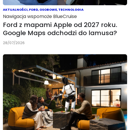
AKTUALNOŚCI
,
FORD
,
OSOBOWE
,
TECHNOLOGIA
Nawigacja wspomoże BlueCruise
Ford z mapami Apple od 2027 roku.
Google Maps odchodzi do lamusa?
28/07/2026