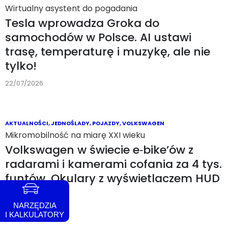
AKTUALNOŚCI
,
INFRASTRUKTURA
,
TECHNOLOGIA
Wymiana akumulatorów – od zachwytów po
bankructwa
Miały zastąpić stacje benzynowe. Czy
swap battery to ślepa uliczka
motoryzacji?
22/07/2026
NARZĘDZIA
I KALKULATORY