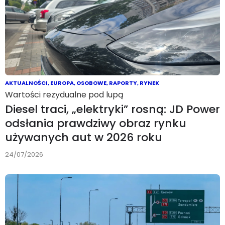
AKTUALNOŚCI
,
EUROPA
,
OSOBOWE
,
RAPORTY
,
RYNEK
Wartości rezydualne pod lupą
Diesel traci, „elektryki” rosną: JD Power
odsłania prawdziwy obraz rynku
używanych aut w 2026 roku
24/07/2026