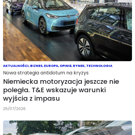
AKTUALNOŚCI
,
BIZNES
,
EUROPA
,
OPINIE
,
RYNEK
,
TECHNOLOGIA
Nowa strategia antidotum na kryzys
Niemiecka motoryzacja jeszcze nie
poległa. T&E wskazuje warunki
wyjścia z impasu
25/07/2026