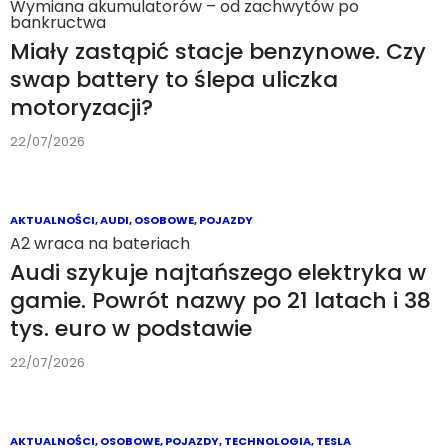
AKTUALNOŚCI
,
INFRASTRUKTURA
,
LOTNICTWO
,
TECHNOLOGIA
Komercyjne operacje eVTOL-i bliżej
ACES chce do 2030 roku wybudować
250 punktów ładowania powietrznych
taksówek!
23/07/2026