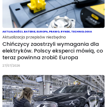
AKTUALNOŚCI
,
BATERIE
,
EUROPA
,
PRAWO
,
RYNEK
,
TECHNOLOGIA
Aktualizacja przepisów niezbędna
Chińczycy zaostrzyli wymagania dla
elektryków. Polscy eksperci mówią, co
teraz powinna zrobić Europa
27/07/2026