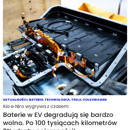
AKTUALNOŚCI
,
BATERIE
,
TECHNOLOGIA
,
TESLA
,
VOLKSWAGEN
Kia e‑Niro wygrywa z czasem
Baterie w EV degradują się bardzo
wolno. Po 100 tysiącach kilometrów