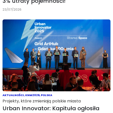
3% utraty pojemności!
23/07/2026
AKTUALNOŚCI
,
KNM2026
,
POLSKA
Projekty, które zmieniają polskie miasta
Urban Innovator: Kapituła ogłosiła