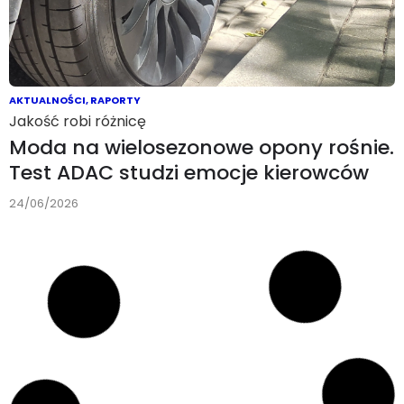
AKTUALNOŚCI
,
RAPORTY
Jakość robi różnicę
Moda na wielosezonowe opony rośnie.
Test ADAC studzi emocje kierowców
24/06/2026
AKTUALNOŚCI
,
BIZNES
,
MERCEDES
,
OSOBOWE
Luksus w minivanie
Mercedes VLE: 700 km zasięgu i
wnętrze, jak w S‑klasie. Produkcja w
Vitorii ruszyła!
24/06/2026