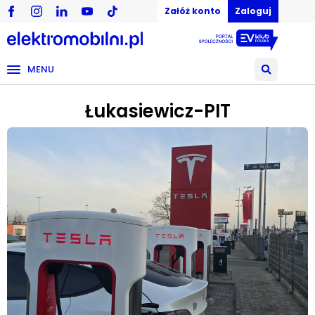
Załóż konto
Zaloguj
MENU
Łukasiewicz-PIT