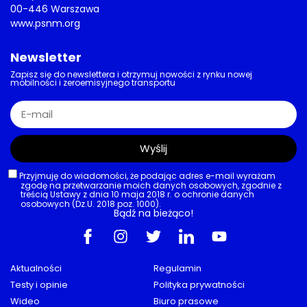
AKTUALNOŚCI
,
OSOBOWE
,
POJAZDY
,
TECHNOLOGIA
Efektywna robotaksówka od Muska
Tesla Cybercab ujawniona w
dokumentach EPA. Zasięg ponad 480
km i bateria 48 kWh
24/06/2026
AKTUALNOŚCI
,
PRAWO
Kosztowna reedukacja
Kurs za jazdę po alkoholu znacznie
drożeje. 2,5 tys. zł za 16 godzin lekcji
23/06/2026