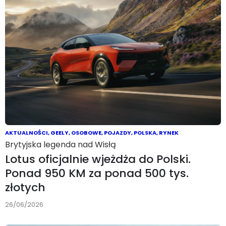
AKTUALNOŚCI
,
GEELY
,
OSOBOWE
,
POJAZDY
,
POLSKA
,
RYNEK
Brytyjska legenda nad Wisłą
Lotus oficjalnie wjeżdża do Polski.
Ponad 950 KM za ponad 500 tys.
złotych
26/06/2026