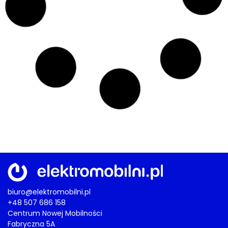
AKTUALNOŚCI
,
BIZNES
,
OSOBOWE
,
POJAZDY
,
ŠKODA
Czeski debiut w rozmiarze XXL
Skoda Peaq. Nowy elektryczny
flagowiec marki ma siedem miejsc i
do 640 km zasięgu
24/06/2026
AKTUALNOŚCI
,
AUTOBUSY
,
BIZNES
,
POJAZDY
,
SOLARIS
Autobusowe ambicje CAF
Solaris: Nowa hala produkcyjna
zwiększy moce produkcyjne o 500
miejskich pojazdów rocznie
24/06/2026