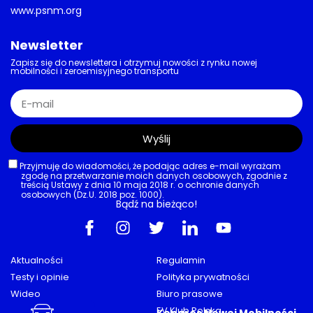
www.psnm.org
Newsletter
Zapisz się do newslettera i otrzymuj nowości z rynku nowej
mobilności i zeroemisyjnego transportu
Wyślij
Przyjmuję do wiadomości, że podając adres e-mail wyrażam
zgodę na przetwarzanie moich danych osobowych, zgodnie z
treścią Ustawy z dnia 10 maja 2018 r. o ochronie danych
osobowych (Dz.U. 2018 poz. 1000).
Bądź na bieżąco!
Aktualności
Regulamin
Testy i opinie
Polityka prywatności
Wideo
Biuro prasowe
Porady
EV Klub Polska
Kongres Nowej Mobilności