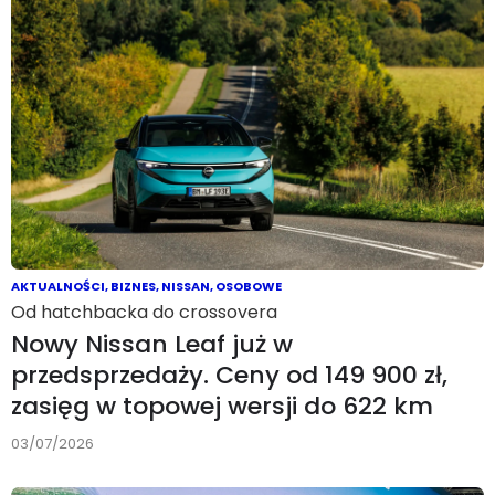
AKTUALNOŚCI
,
BIZNES
,
NISSAN
,
OSOBOWE
Od hatchbacka do crossovera
Nowy Nissan Leaf już w
przedsprzedaży. Ceny od 149 900 zł,
zasięg w topowej wersji do 622 km
03/07/2026