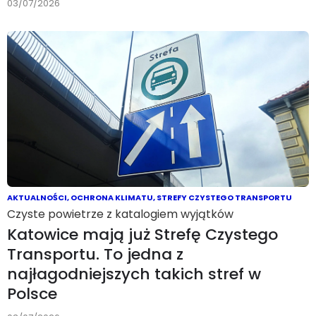
03/07/2026
AKTUALNOŚCI
,
OCHRONA KLIMATU
,
STREFY CZYSTEGO TRANSPORTU
Czyste powietrze z katalogiem wyjątków
Katowice mają już Strefę Czystego
Transportu. To jedna z
najłagodniejszych takich stref w
Polsce