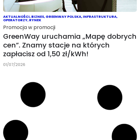
AKTUALNOŚCI
,
BIZNES
,
GREENWAY POLSKA
,
INFRASTRUKTURA
,
OPERATORZY
,
RYNEK
Promocja w promocji
GreenWay uruchamia „Mapę dobrych
cen”. Znamy stacje na których
zapłacisz od 1,50 zł/kWh!
01/07/2026