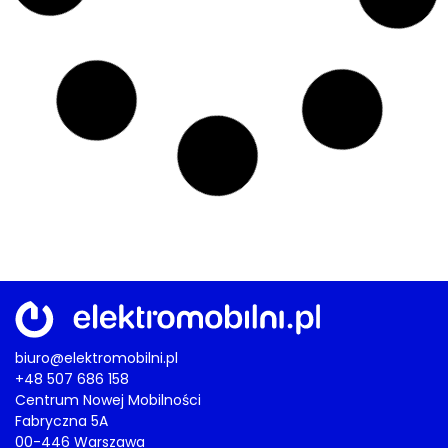
biuro@elektromobilni.pl
+48 507 686 158
Centrum Nowej Mobilności
Fabryczna 5A
00-446 Warszawa