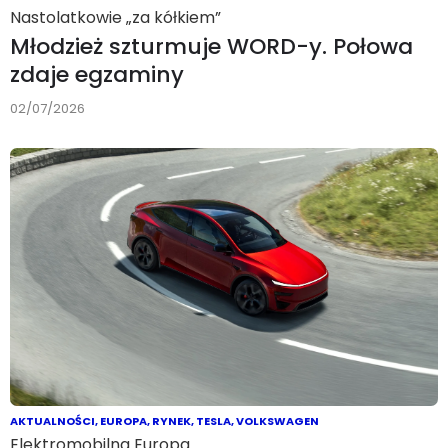
Nastolatkowie „za kółkiem”
Młodzież szturmuje WORD-y. Połowa
zdaje egzaminy
02/07/2026
AKTUALNOŚCI
,
EUROPA
,
RYNEK
,
TESLA
,
VOLKSWAGEN
Elektromobilna Europa