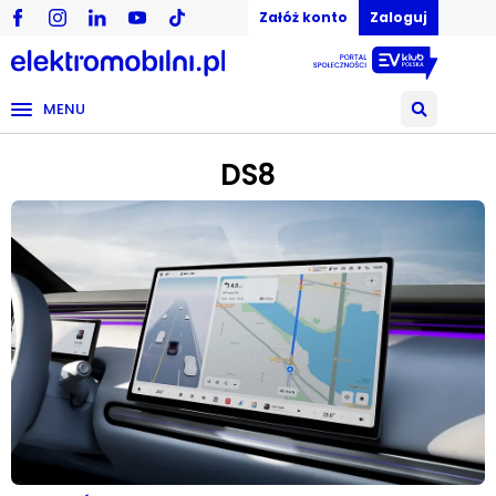
Załóż konto
Zaloguj
MENU
DS8