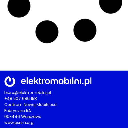
AKTUALNOŚCI
,
EUROPA
,
RYNEK
EV przyspieszają na Wyspach
Brytyjski rynek: wzrost rejestracji
„elektryków” w lipcu o 49 procent. W
tle m.in. rosnące koszty paliw
04/08/2026
AKTUALNOŚCI
,
BIZNES
,
EUROPA
,
OSOBOWE
,
RYNEK
,
TESLA
Elektromobilny rynek
Tesla sinusoidalna, czyli rekordy we
Francji i Danii i załamanie w Norwegii
04/08/2026
AKTUALNOŚCI
,
BIZNES
,
OSOBOWE
,
RYNEK