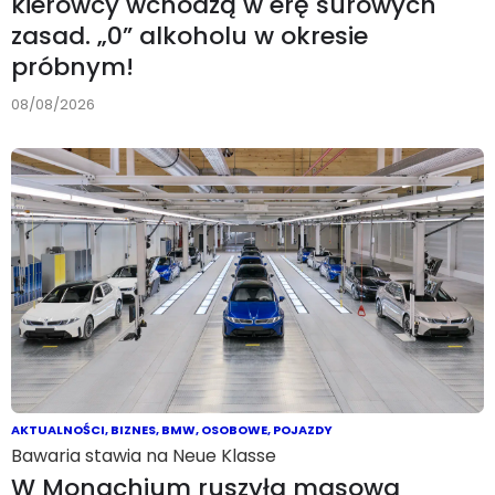
kierowcy wchodzą w erę surowych
zasad. „0” alkoholu w okresie
próbnym!
08/08/2026
AKTUALNOŚCI
,
BIZNES
,
BMW
,
OSOBOWE
,
POJAZDY
Bawaria stawia na Neue Klasse
W Monachium ruszyła masowa