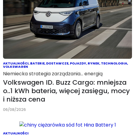
AKTUALNOŚCI
,
BATERIE
,
DOSTAWCZE
,
POJAZDY
,
RYNEK
,
TECHNOLOGIA
,
VOLKSWAGEN
Niemiecka strategia zarządzania… energią
Volkswagen ID. Buzz Cargo: mniejsza
o..1 kWh bateria, więcej zasięgu, mocy
i niższa cena
06/08/2026
AKTUALNOŚCI