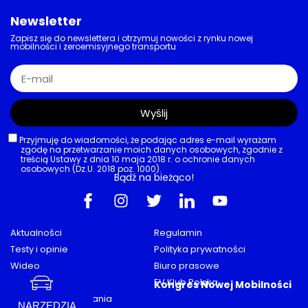
Pełne hybrydy trzymają się mocno
Toyota w pół roku sprzedała 5,3 mln
aut. Segment „elektryków” rośnie w
zaskakującym tempie
03/08/2026
AKTUALNOŚCI
,
EUROPA
,
INFRASTRUKTURA
,
RYNEK
,
STELLANTIS
Elektromobilność z barierami
Stellantis:145 samorządów bez
dostępnej ładowarki. Problem
kierowców z niepełnosprawnościami
w UK
03/08/2026
NARZĘDZIA