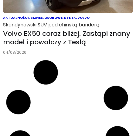
AKTUALNOŚCI
,
BIZNES
,
OSOBOWE
,
RYNEK
,
VOLVO
Skandynawski SUV pod chińską banderą
Volvo EX50 coraz bliżej. Zastąpi znany
model i powalczy z Teslą
04/08/2026
AKTUALNOŚCI
Chińska jazda bez trzymanki
WeRide celuje w Danię. Partnerstwo z
GreenMobility przyspieszy
uruchomienie robotaxi poziomu 4
04/08/2026