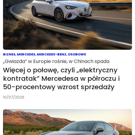
BIZNES
,
MERCEDES
,
MERCEDES-BENZ
,
OSOBOWE
„Gwiazda” w Europie rośnie, w Chinach spada
Więcej o połowę, czyli „elektryczny
kontratak” Mercedesa w półroczu i
50-procentowy wzrost sprzedaży
10/07/2026