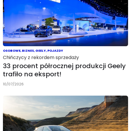
OSOBOWE
,
BIZNES
,
GEELY
,
POJAZDY
Chińczycy z rekordem sprzedaży
33 procent półrocznej produkcji Geely
trafiło na eksport!
10/07/2026