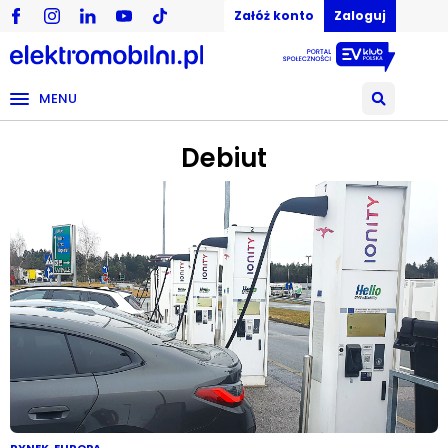
Załóż konto
Zaloguj
MENU
Debiut
RYNEK
,
EUROPA