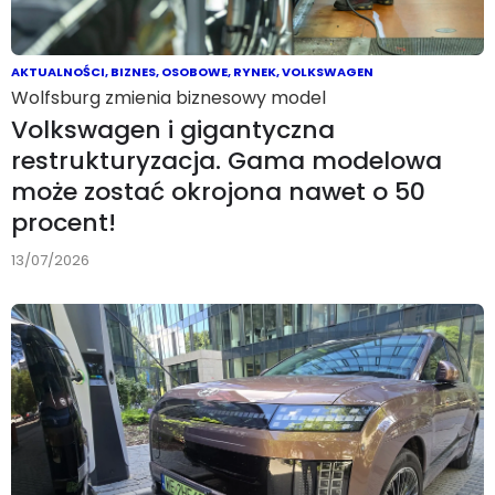
AKTUALNOŚCI
,
BIZNES
,
OSOBOWE
,
RYNEK
,
VOLKSWAGEN
Wolfsburg zmienia biznesowy model
Volkswagen i gigantyczna
restrukturyzacja. Gama modelowa
może zostać okrojona nawet o 50
procent!
13/07/2026