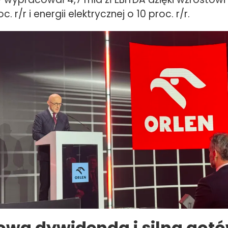
c. r/r i energii elektrycznej o 10 proc. r/r.
owa dywidenda i silna got