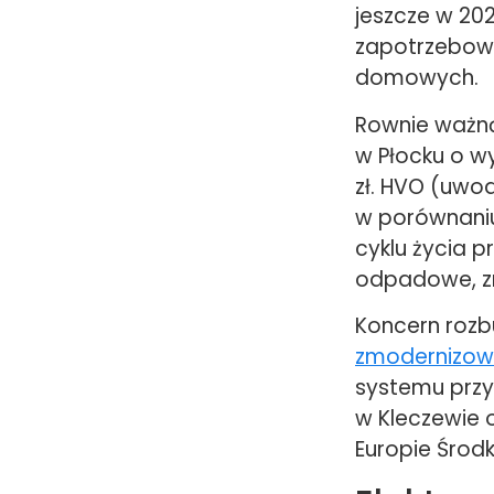
jeszcze w 20
zapotrzebowa
domowych.
Rownie ważną
w Płocku o w
zł. HVO (uwod
w porównaniu
cyklu życia p
odpadowe, z
Koncern rozb
zmodernizo
systemu prz
w Kleczewie 
Europie Środ