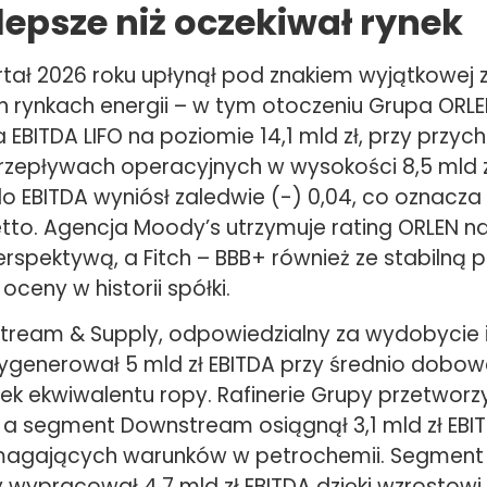
lepsze niż oczekiwał rynek
rtał 2026 roku upłynął pod znakiem wyjątkowej 
h rynkach energii – w tym otoczeniu Grupa ORL
EBITDA LIFO na poziomie 14,1 mld zł, przy przyc
przepływach operacyjnych w wysokości 8,5 mld z
do EBITDA wyniósł zaledwie (-) 0,04, co oznacza
etto. Agencja Moody’s utrzymuje rating ORLEN n
erspektywą, a Fitch – BBB+ również ze stabilną 
oceny w historii spółki.
ream & Supply, odpowiedzialny za wydobycie i
generował 5 mld zł EBITDA przy średnio dobowe
łek ekwiwalentu ropy. Rafinerie Grupy przetworzy
, a segment Downstream osiągnął 3,1 mld zł EBIT
gających warunków w petrochemii. Segment
 wypracował 4,7 mld zł EBITDA dzięki wzrostowi 