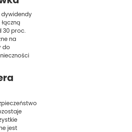
 dywidendy
e łączną
d 30 proc.
żne na
y do
nieczności
era
ezpieczeństwo
ozostaje
zystkie
e jest