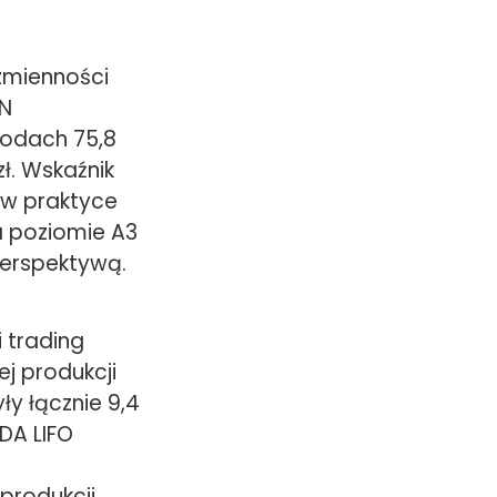
zmienności
EN
hodach 75,8
ł. Wskaźnik
 w praktyce
a poziomie A3
perspektywą.
 trading
j produkcji
ły łącznie 9,4
DA LIFO
produkcji