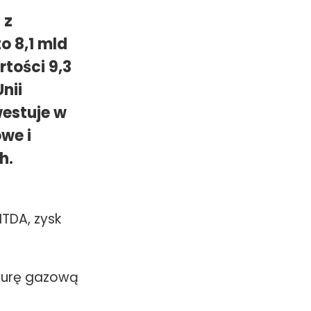
 z
o 8,1 mld
tości 9,3
nii
westuje w
we i
h.
ITDA, zysk
kturę gazową