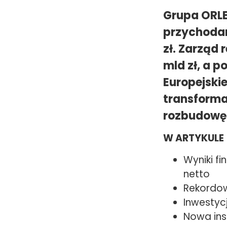
Grupa ORLE
przychodami
zł. Zarząd
mld zł, a p
Europejski
transforma
rozbudowę 
W ARTYKULE
Wyniki f
netto
Rekordow
Inwestycj
Nowa inst