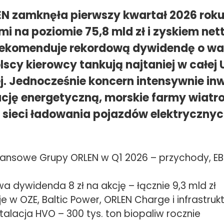
N zamknęła pierwszy kwartał 2026 roku
 na poziomie 75,8 mld zł i zyskiem nett
 rekomenduje rekordową dywidendę o war
olscy kierowcy tankują najtaniej w całej U
ej. Jednocześnie koncern intensywnie in
cję energetyczną, morskie farmy wiatro
sieci ładowania pojazdów elektrycznyc
inansowe Grupy ORLEN w Q1 2026 – przychody, EB
a dywidenda 8 zł na akcję – łącznie 9,3 mld zł
e w OZE, Baltic Power, ORLEN Charge i infrastru
alacja HVO – 300 tys. ton biopaliw rocznie