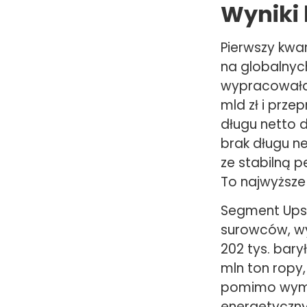
Wyniki 
Pierwszy kwa
na globalnyc
wypracowała 
mld zł i prze
długu netto 
brak długu n
ze stabilną p
To najwyższe 
Segment Upst
surowców, wy
202 tys. bary
mln ton ropy
pomimo wyma
energetyczny