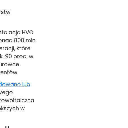
rstw
stalacja HVO
ponad 800 mln
racji, które
. 90 proc. w
 surowce
nentów.
dowano lub
owego
towoltaiczna
ększych w