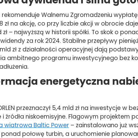
N rekomenduje Walnemu Zgromadzeniu wypłatę
 zł na akcję, co przy liczbie akcji w obrocie daj
 zł – najwyższą w historii spółki. To skok o pona
idendy za rok 2024. Stabilne przepływy pienię
mld zł z działalności operacyjnej dają podstaw
ia ambitnego programu inwestycyjnego bez ko
adłużenia.
ormacja energetyczna nabi
 ORLEN przeznaczył 5,4 mld zł na inwestycje w b
 i źródła niskoemisyjne. Flagowym projektem p
 wiatrowa Baltic Power
– zainstalowano już ws
 ponad połowę turbin, a uruchomienie planowan