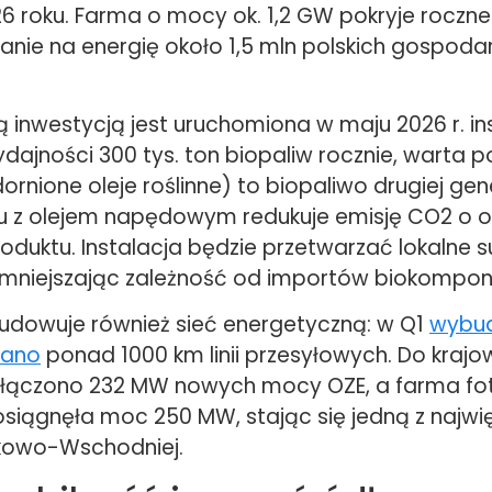
26 roku. Farma o mocy ok. 1,2 GW pokryje roczne
nie na energię około 1,5 mln polskich gospoda
 inwestycją jest uruchomiona w maju 2026 r. in
ydajności 300 tys. ton biopaliw rocznie, warta 
ornione oleje roślinne) to biopaliwo drugiej gene
 z olejem napędowym redukuje emisję CO2 o ok
roduktu. Instalacja będzie przetwarzać lokalne
mniejszając zależność od importów biokompo
udowuje również sieć energetyczną: w Q1
wybu
wano
ponad 1000 km linii przesyłowych. Do kraj
yłączono 232 MW nowych mocy OZE, a farma fo
osiągnęła moc 250 MW, stając się jedną z najwi
kowo-Wschodniej.