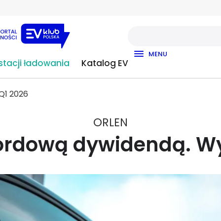
MENU
tacji ładowania
Katalog EV
Q1 2026
ORLEN
ordową dywidendą. Wy