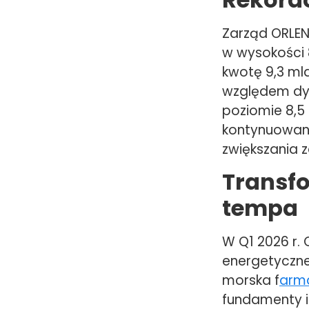
Zarząd ORLE
w wysokości 8
kwotę 9,3 mld
względem dyw
poziomie 8,5 
kontynuowan
zwiększania z
Transf
tempa
W Q1 2026 r.
energetyczne
morska f
arma
fundamenty i