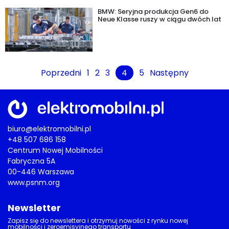
BMW: Seryjna produkcja Gen6 do
Neue Klasse ruszy w ciągu dwóch lat
Poprzedni
1
2
3
4
5
Następny
biuro@elektromobilni.pl
+48 507 686 158
Centrum Nowej Mobilności
Fabryczna 5A
00-446 Warszawa
www.psnm.org
Newsletter
Zapisz się do newslettera i otrzymuj nowości z rynku nowej
mobilności i zeroemisyjnego transportu