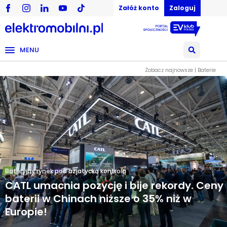
Załóż konto
Zaloguj
MENU
Zobacz najnowsze | Baterie
Bateryjny rynek pod azjatycką kontrolą
CATL umacnia pozycję i bije rekordy. Ceny
baterii w Chinach niższe o 35% niż w
Europie!