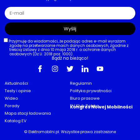
Wyślij
Przyjmuję do wiadomości, że podając adres e-mail wyrażam
zgodę na przetwarzanie moich danych osobowych, zgodnie z
treścią Ustawy z dnia 10 maja 2018 r. o ochronie danych
osobowych (Dz.U. 2018 poz. 1000).
Bądź na bieżąco!
Aktualności
Regulamin
Testy i opinie
Polityka prywatności
Wideo
Biuro prasowe
Porady
EV Klub Polska
Kongres Nowej Mobilności
Mapa stacji ładowania
Katalog EV
© Elektromobilni.pl. Wszystkie prawa zastrzeżone