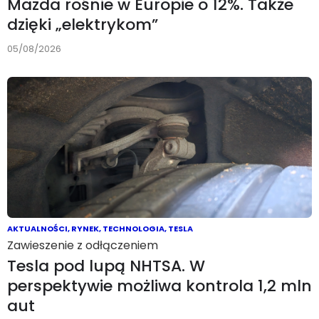
Mazda rośnie w Europie o 12%. Także
dzięki „elektrykom”
05/08/2026
AKTUALNOŚCI
,
RYNEK
,
TECHNOLOGIA
,
TESLA
Zawieszenie z odłączeniem
Tesla pod lupą NHTSA. W
perspektywie możliwa kontrola 1,2 mln
aut