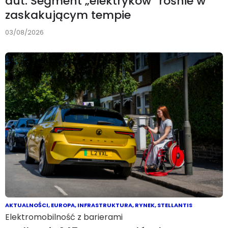
aut. Segment „elektryków” rośnie w
zaskakującym tempie
03/08/2026
AKTUALNOŚCI
,
EUROPA
,
INFRASTRUKTURA
,
RYNEK
,
STELLANTIS
Elektromobilność z barierami