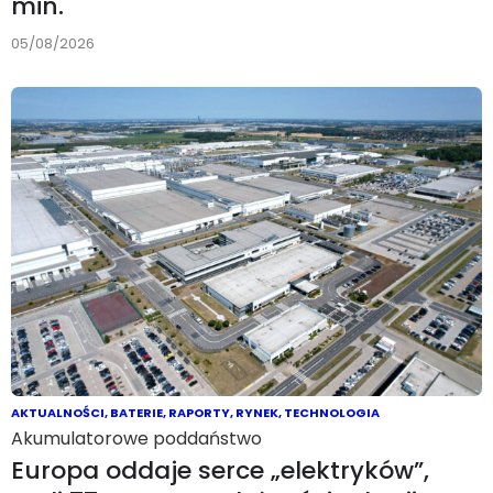
min.
05/08/2026
AKTUALNOŚCI
,
BATERIE
,
RAPORTY
,
RYNEK
,
TECHNOLOGIA
Akumulatorowe poddaństwo
Europa oddaje serce „elektryków”,