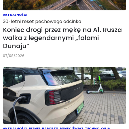
AKTUALNOŚCI
30-letni reset pechowego odcinka
Koniec drogi przez mękę na A1. Rusza
walka z legendarnymi „falami
Dunaju”
07/08/2026
AKTUALNOŚCI
,
BIZNES
,
RAPORTY
,
RYNEK
,
ŚWIAT
,
TECHNOLOGIA