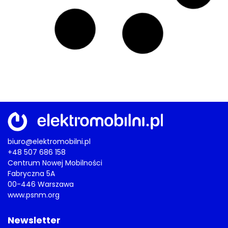
Bezpieczeństwo na drogach
SPEED wraca. Tydzień kontroli,
rekordowe statystyki, mandaty
liczone w tysiącach i utrata prawa
jazdy
03/08/2026
AKTUALNOŚCI
,
EUROPA
,
MERCEDES
,
RYNEK
,
TESLA
,
TESTY
,
WYDARZENIA
Test do bateryjnego zera
Węgrzy rozładowali 45 elektryków do
zatrzymania. Niektóre jechały
dziesiątki kilometrów po wskazaniu
0%
02/08/2026