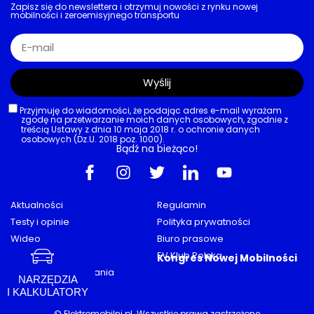
AKTUALNOŚCI
,
DROGI
,
POLSKA
,
RYNEK
,
TECHNOLOGIA
Łódzkie uruchomiło system zarządzania ruchem
Jedna platforma zintegruje wiele
danych. Monitoring za 5,5 mln złotych
poprawi bezpieczeństwo
02/08/2026
AKTUALNOŚCI
,
CHARGEIN
,
INFRASTRUKTURA
Infrastruktura DC
Szybka ładowarka ChargeIn w pobliżu
S8. Ma 150 kW i terminal płatniczy
01/08/2026
NARZĘDZIA
I KALKULATORY
AKTUALNOŚCI
,
GREENWAY POLSKA
,
INFRASTRUKTURA
,
IONITY
,
MOYA