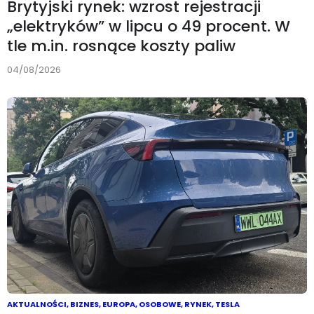
Brytyjski rynek: wzrost rejestracji
„elektryków” w lipcu o 49 procent. W
tle m.in. rosnące koszty paliw
04/08/2026
AKTUALNOŚCI
,
BIZNES
,
EUROPA
,
OSOBOWE
,
RYNEK
,
TESLA