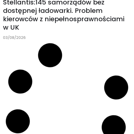
Stellantis:145 samorządów bez
dostępnej ładowarki. Problem
kierowców z niepełnosprawnościami
w UK
03/08/2026
AKTUALNOŚCI
Infrastruktura drogowa
A2 pojedzie dalej na wschód. GDDKiA
wybrała wykonawcę odcinka za
ponad 570 mln zł
03/08/2026
AKTUALNOŚCI
,
DROGI