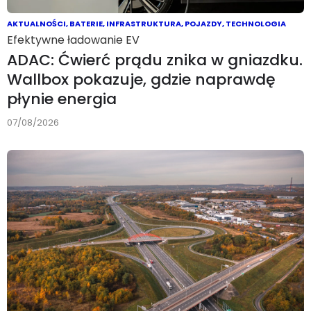
AKTUALNOŚCI
,
BATERIE
,
INFRASTRUKTURA
,
POJAZDY
,
TECHNOLOGIA
Efektywne ładowanie EV
ADAC: Ćwierć prądu znika w gniazdku.
Wallbox pokazuje, gdzie naprawdę
płynie energia
07/08/2026