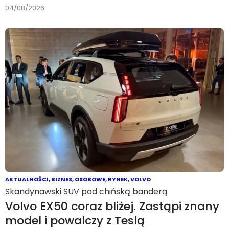
04/08/2026
AKTUALNOŚCI
,
BIZNES
,
OSOBOWE
,
RYNEK
,
VOLVO
Skandynawski SUV pod chińską banderą
Volvo EX50 coraz bliżej. Zastąpi znany
model i powalczy z Teslą