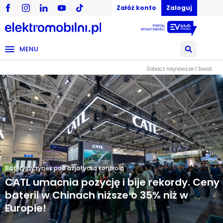
Załóż konto
Zaloguj
MENU
Zobacz najnowsze | Świat
Bateryjny rynek pod azjatycką kontrolą
CATL umacnia pozycję i bije rekordy. Ceny
baterii w Chinach niższe o 35% niż w
Europie!