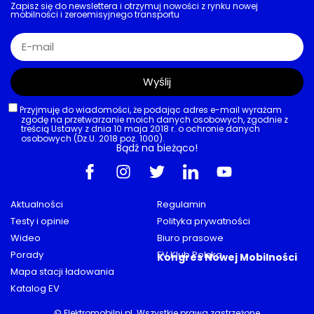
Zapisz się do newslettera i otrzymuj nowości z rynku nowej
mobilności i zeroemisyjnego transportu
Wyślij
Przyjmuję do wiadomości, że podając adres e-mail wyrażam
zgodę na przetwarzanie moich danych osobowych, zgodnie z
treścią Ustawy z dnia 10 maja 2018 r. o ochronie danych
osobowych (Dz.U. 2018 poz. 1000).
Bądź na bieżąco!
Aktualności
Regulamin
Testy i opinie
Polityka prywatności
Wideo
Biuro prasowe
Porady
EV Klub Polska
Kongres Nowej Mobilności
Mapa stacji ładowania
Katalog EV
© Elektromobilni.pl. Wszystkie prawa zastrzeżone