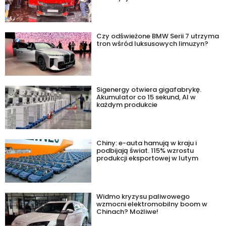
Czy odświeżone BMW Serii 7 utrzyma
tron wśród luksusowych limuzyn?
Sigenergy otwiera gigafabrykę.
Akumulator co 15 sekund, AI w
każdym produkcie
Chiny: e-auta hamują w kraju i
podbijają świat. 115% wzrostu
produkcji eksportowej w lutym
Widmo kryzysu paliwowego
wzmocni elektromobilny boom w
Chinach? Możliwe!