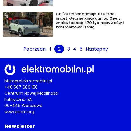
Chiński rynek hamuje. BYD traci
impet, Geome Xingyuan od Geely
znalazł ponad 470 tys. nabywców i
zdetronizował Teslę
Poprzedni
1
2
3
4
5
Następny
biuro@elektromobilni.pl
+48 507 686 158
Centrum Nowej Mobilności
Fabryczna 5A
00-446 Warszawa
www.psnm.org
Newsletter