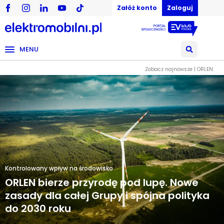
Załóż konto
Zaloguj
MENU
Zobacz najnowsze | ORLEN
Kontrolowany wpływ na środowisko
ORLEN bierze przyrodę pod lupę. Nowe
zasady dla całej Grupy i spójna polityka
do 2030 roku