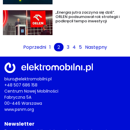
„Energia jutra zaczyna się dziś”.
ORLEN podsumował rok strategii i
podkręcił tempo inwestycji
Poprzedni
1
2
3
4
5
Następny
biuro@elektromobilni.pl
+48 507 686 158
Centrum Nowej Mobilności
Fabryczna 5A
00-446 Warszawa
www.psnm.org
Newsletter