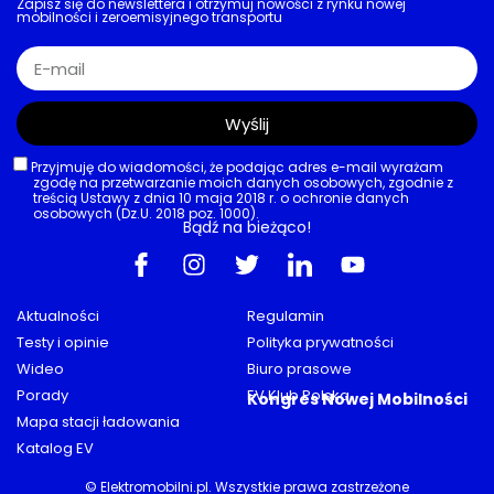
Zapisz się do newslettera i otrzymuj nowości z rynku nowej
mobilności i zeroemisyjnego transportu
Wyślij
Przyjmuję do wiadomości, że podając adres e-mail wyrażam
zgodę na przetwarzanie moich danych osobowych, zgodnie z
treścią Ustawy z dnia 10 maja 2018 r. o ochronie danych
osobowych (Dz.U. 2018 poz. 1000).
Bądź na bieżąco!
Aktualności
Regulamin
Testy i opinie
Polityka prywatności
Wideo
Biuro prasowe
Porady
EV Klub Polska
Kongres Nowej Mobilności
Mapa stacji ładowania
Katalog EV
© Elektromobilni.pl. Wszystkie prawa zastrzeżone