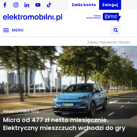
Załóż konto
Zaloguj
MENU
Zobacz najnowsze | Nissan
Nissan z mikro ratą
Micra od 477 zł netto miesięcznie.
Elektryczny mieszczuch wchodzi do gry