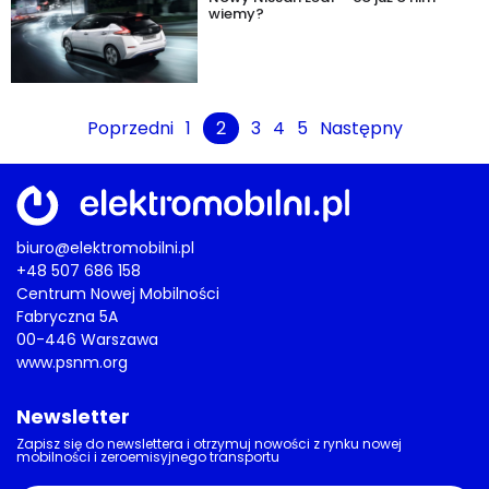
wiemy?
Poprzedni
1
2
3
4
5
Następny
biuro@elektromobilni.pl
+48 507 686 158
Centrum Nowej Mobilności
Fabryczna 5A
00-446 Warszawa
www.psnm.org
Newsletter
Zapisz się do newslettera i otrzymuj nowości z rynku nowej
mobilności i zeroemisyjnego transportu