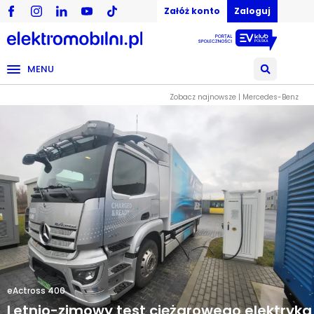
Załóż konto
Zaloguj
MENU
Zobacz najnowsze | Mercedes-Benz
eActross 400
Letnio-zimowy test ciężarowego elektryka