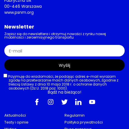
Fabryczna 5A
00-446 Warszawa
www.psnm.org
Newsletter
Zapisz się do newslettera i otrzymuj nowości z rynku nowej
mobilności i zeroemisyjnego transportu
Wyślij
Przyjmuję do wiadomości, że podając adres e-mail wyrażam
zgodę na przetwarzanie moich danych osobowych, zgodnie z
treścią Ustawy z dnia 10 maja 2018 r. o ochronie danych
osobowych (Dz.U. 2018 poz. 1000).
Bądź na bieżąco!
Aktualności
Regulamin
Testy i opinie
Polityka prywatności