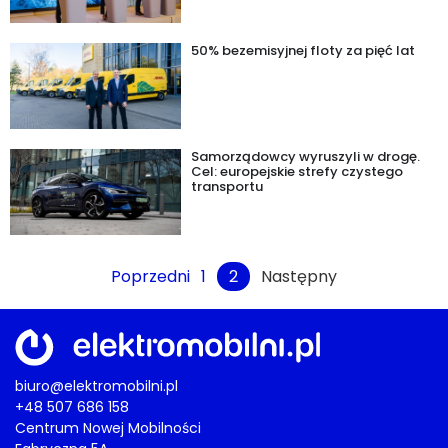
50% bezemisyjnej floty za pięć lat
Samorządowcy wyruszyli w drogę.
Cel: europejskie strefy czystego
transportu
Poprzedni
1
2
Następny
biuro@elektromobilni.pl
+48 507 686 158
Centrum Nowej Mobilności