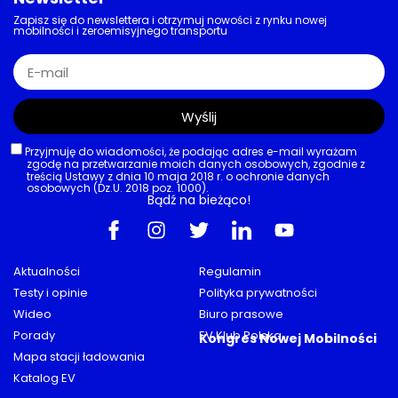
Zapisz się do newslettera i otrzymuj nowości z rynku nowej
mobilności i zeroemisyjnego transportu
Wyślij
Przyjmuję do wiadomości, że podając adres e-mail wyrażam
zgodę na przetwarzanie moich danych osobowych, zgodnie z
treścią Ustawy z dnia 10 maja 2018 r. o ochronie danych
osobowych (Dz.U. 2018 poz. 1000).
Bądź na bieżąco!
Aktualności
Regulamin
Testy i opinie
Polityka prywatności
Wideo
Biuro prasowe
Porady
EV Klub Polska
Kongres Nowej Mobilności
Mapa stacji ładowania
Katalog EV