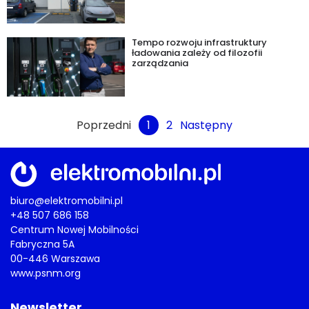
Tempo rozwoju infrastruktury
ładowania zależy od filozofii
zarządzania
Poprzedni
1
2
Następny
biuro@elektromobilni.pl
+48 507 686 158
Centrum Nowej Mobilności
Fabryczna 5A
00-446 Warszawa
www.psnm.org
Newsletter