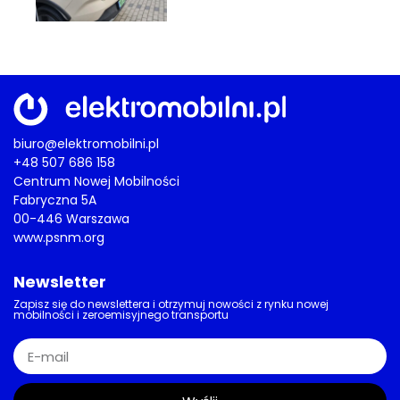
biuro@elektromobilni.pl
+48 507 686 158
Centrum Nowej Mobilności
Fabryczna 5A
00-446 Warszawa
www.psnm.org
Newsletter
Zapisz się do newslettera i otrzymuj nowości z rynku nowej
mobilności i zeroemisyjnego transportu