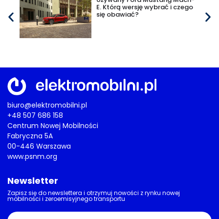
E. Którą wersję wybrać i czego
się obawiać?
biuro@elektromobilni.pl
+48 507 686 158
Centrum Nowej Mobilności
Fabryczna 5A
00-446 Warszawa
www.psnm.org
Newsletter
Zapisz się do newslettera i otrzymuj nowości z rynku nowej
mobilności i zeroemisyjnego transportu