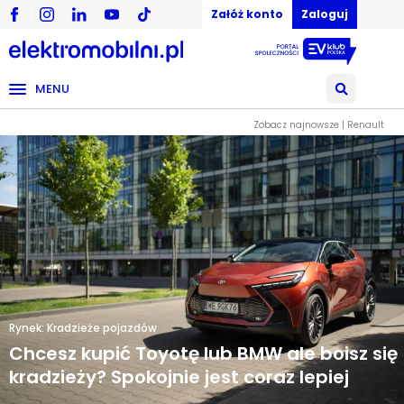
Załóż konto
Zaloguj
MENU
Zobacz najnowsze | Renault
Rynek: Kradzieże pojazdów
Chcesz kupić Toyotę lub BMW ale boisz się
kradzieży? Spokojnie jest coraz lepiej