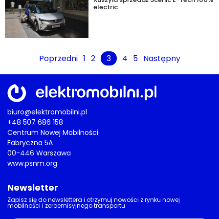
electric
Poprzedni
1
2
3
4
5
Następny
biuro@elektromobilni.pl
+48 507 686 158
Centrum Nowej Mobilności
Fabryczna 5A
00-446 Warszawa
www.psnm.org
Newsletter
Zapisz się do newslettera i otrzymuj nowości z rynku nowej
mobilności i zeroemisyjnego transportu