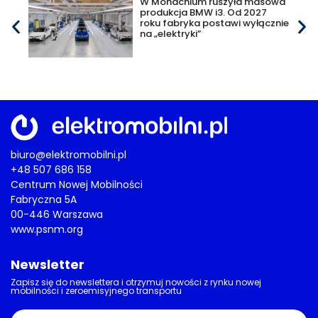
W Monachium ruszyła masowa
produkcja BMW i3. Od 2027
roku fabryka postawi wyłącznie
na „elektryki”
biuro@elektromobilni.pl
+48 507 686 158
Centrum Nowej Mobilności
Fabryczna 5A
00-446 Warszawa
www.psnm.org
Newsletter
Zapisz się do newslettera i otrzymuj nowości z rynku nowej
mobilności i zeroemisyjnego transportu