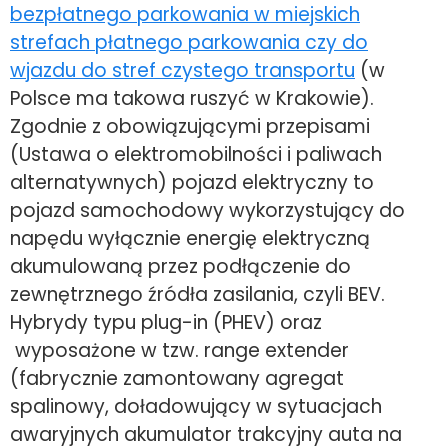
bezpłatnego parkowania w miejskich
strefach płatnego parkowania czy do
wjazdu do stref czystego transportu
(w
Polsce ma takowa ruszyć w Krakowie).
Zgodnie z obowiązującymi przepisami
(Ustawa o elektromobilności i paliwach
alternatywnych) pojazd elektryczny to
pojazd samochodowy wykorzystujący do
napędu wyłącznie energię elektryczną
akumulowaną przez podłączenie do
zewnętrznego źródła zasilania, czyli BEV.
Hybrydy typu plug-in (PHEV) oraz
wyposażone w tzw. range extender
(fabrycznie zamontowany agregat
spalinowy, doładowujący w sytuacjach
awaryjnych akumulator trakcyjny auta na