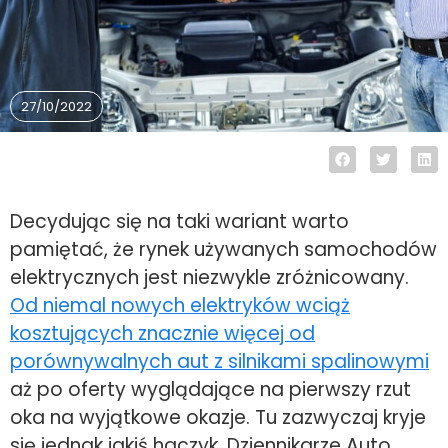
27/10/2022
Decydując się na taki wariant warto
pamiętać, że rynek używanych samochodów
elektrycznych jest niezwykle zróżnicowany.
Od niemal nowych elektryków wciąż
kosztujących znacznie więcej od
porównywalnych aut z silnikami spalinowymi
aż po oferty wyglądające na pierwszy rzut
oka na wyjątkowe okazje. Tu zazwyczaj kryje
się jednak jakiś haczyk. Dziennikarze Auto