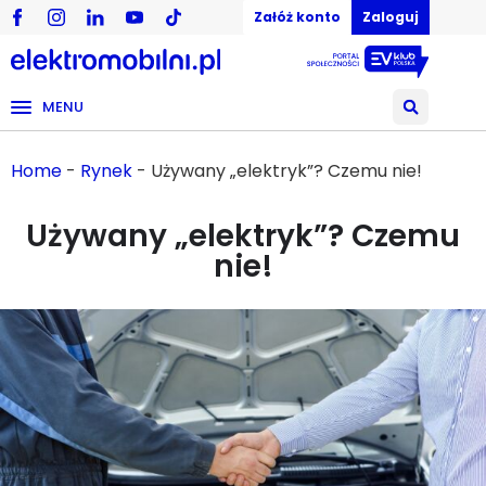
Załóż konto
Zaloguj
MENU
Home
-
Rynek
-
Używany „elektryk”? Czemu nie!
Używany „elektryk”? Czemu
nie!