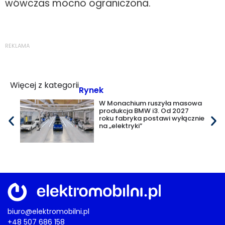
wówczas mocno ograniczona.
REKLAMA
Więcej z kategorii
Rynek
W Monachium ruszyła masowa
produkcja BMW i3. Od 2027
roku fabryka postawi wyłącznie
na „elektryki”
biuro@elektromobilni.pl
+48 507 686 158